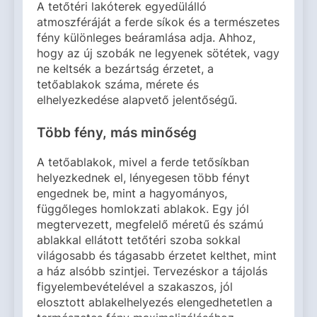
A tetőtéri lakóterek egyedülálló
atmoszféráját a ferde síkok és a természetes
fény különleges beáramlása adja. Ahhoz,
hogy az új szobák ne legyenek sötétek, vagy
ne keltsék a bezártság érzetet, a
tetőablakok száma, mérete és
elhelyezkedése alapvető jelentőségű.
Több fény, más minőség
A tetőablakok, mivel a ferde tetősíkban
helyezkednek el, lényegesen több fényt
engednek be, mint a hagyományos,
függőleges homlokzati ablakok. Egy jól
megtervezett, megfelelő méretű és számú
ablakkal ellátott tetőtéri szoba sokkal
világosabb és tágasabb érzetet kelthet, mint
a ház alsóbb szintjei. Tervezéskor a tájolás
figyelembevételével a szakaszos, jól
elosztott ablakelhelyezés elengedhetetlen a