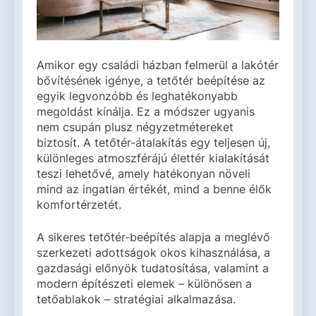
Amikor egy családi házban felmerül a lakótér
bővítésének igénye, a tetőtér beépítése az
egyik legvonzóbb és leghatékonyabb
megoldást kínálja. Ez a módszer ugyanis
nem csupán plusz négyzetmétereket
biztosít. A tetőtér-átalakítás egy teljesen új,
különleges atmoszférájú élettér kialakítását
teszi lehetővé, amely hatékonyan növeli
mind az ingatlan értékét, mind a benne élők
komfortérzetét.
A sikeres tetőtér-beépítés alapja a meglévő
szerkezeti adottságok okos kihasználása, a
gazdasági előnyök tudatosítása, valamint a
modern építészeti elemek – különösen a
tetőablakok – stratégiai alkalmazása.