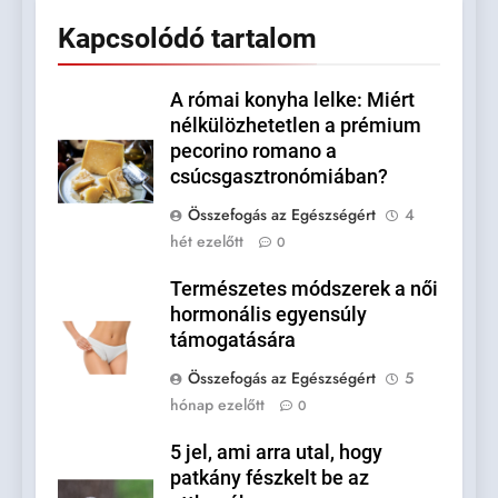
Kapcsolódó tartalom
A római konyha lelke: Miért
nélkülözhetetlen a prémium
pecorino romano a
csúcsgasztronómiában?
Összefogás az Egészségért
4
hét ezelőtt
0
Természetes módszerek a női
hormonális egyensúly
támogatására
Összefogás az Egészségért
5
hónap ezelőtt
0
5 jel, ami arra utal, hogy
patkány fészkelt be az