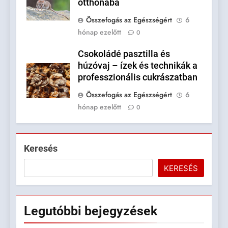
otthonába
Összefogás az Egészségért
6
hónap ezelőtt
0
Csokoládé pasztilla és
húzóvaj – ízek és technikák a
professzionális cukrászatban
Összefogás az Egészségért
6
hónap ezelőtt
0
Keresés
KERESÉS
Legutóbbi
bejegyzések