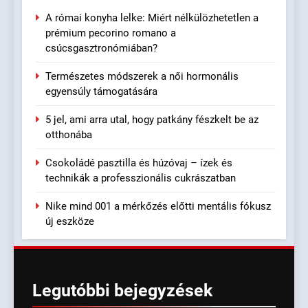
A római konyha lelke: Miért nélkülözhetetlen a
prémium pecorino romano a
csúcsgasztronómiában?
Természetes módszerek a női hormonális
egyensúly támogatására
5 jel, ami arra utal, hogy patkány fészkelt be az
otthonába
Csokoládé pasztilla és húzóvaj – ízek és
technikák a professzionális cukrászatban
Nike mind 001 a mérkőzés előtti mentális fókusz
új eszköze
Legutóbbi
bejegyzések