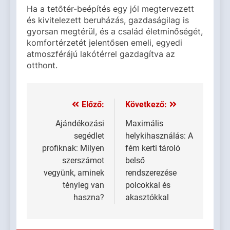
Ha a tetőtér-beépítés egy jól megtervezett
és kivitelezett beruházás, gazdaságilag is
gyorsan megtérül, és a család életminőségét,
komfortérzetét jelentősen emeli, egyedi
atmoszférájú lakótérrel gazdagítva az
otthont.
Előző:
Következő:
Bejegyzés
navigáció
Ajándékozási
Maximális
segédlet
helykihasználás: A
profiknak: Milyen
fém kerti tároló
szerszámot
belső
vegyünk, aminek
rendszerezése
tényleg van
polcokkal és
haszna?
akasztókkal