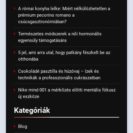
A római konyha lelke: Miért nélkülözhetetlen a
prémium pecorino romano a
csúcsgasztronómiában?
Természetes módszerek a női hormonális
egyensúly támogatására
5 jel, ami arra utal, hogy patkány fészkelt be az
otthonába
Csokoládé pasztilla és húzóvaj – ízek és
technikák a professzionális cukrászatban
Nike mind 001 a mérkőzés előtti mentális fókusz
új eszköze
Kategóriák
Blog