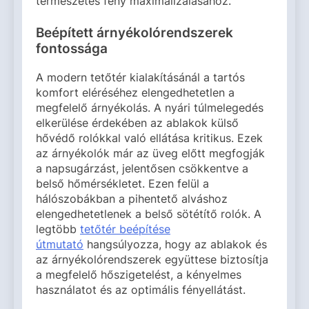
természetes fény maximalizálásához.
Beépített árnyékolórendszerek
fontossága
A modern tetőtér kialakításánál a tartós
komfort eléréséhez elengedhetetlen a
megfelelő árnyékolás. A nyári túlmelegedés
elkerülése érdekében az ablakok külső
hővédő rolókkal való ellátása kritikus. Ezek
az árnyékolók már az üveg előtt megfogják
a napsugárzást, jelentősen csökkentve a
belső hőmérsékletet. Ezen felül a
hálószobákban a pihentető alváshoz
elengedhetetlenek a belső sötétítő rolók. A
legtöbb
tetőtér beépítése
útmutató
hangsúlyozza, hogy az ablakok és
az árnyékolórendszerek együttese biztosítja
a megfelelő hőszigetelést, a kényelmes
használatot és az optimális fényellátást.