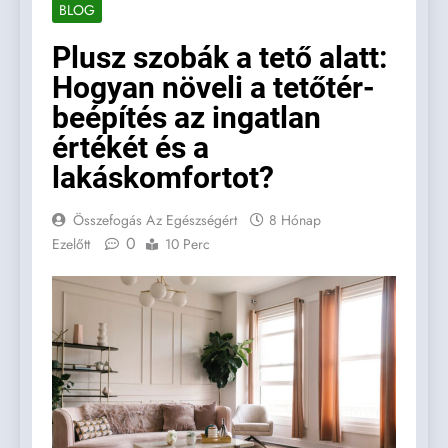
BLOG
Plusz szobák a tető alatt:
Hogyan növeli a tetőtér-
beépítés az ingatlan
értékét és a
lakáskomfortot?
Összefogás Az Egészségért
8 Hónap
0
Ezelőtt
10 Perc