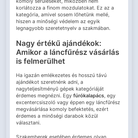
komoly sérüléseket, miközben nem
korlátozza a finom mozdulatokat. Ez az a
kategória, amivel sosem lőhetünk mellé,
hiszen a minőségi védelem az egyik
legnagyobb szeretetnyelv a szakmában.
Nagy értékű ajándékok:
Amikor a láncfűrész vásárlás
is felmerülhet
Ha igazán emlékezetes és hosszú távú
ajándékot szeretnénk adni, a
nagyteljesítményű gépek kategóriáját
érdemes megnézni. Egy
fúrókalapács
, egy
excentercsiszoló vagy éppen egy láncfűrész
megvásárlása komoly befektetés, ezért
érdemes a minőségi darabok közül
választani.
Szakemberek esetében érdemes olyan