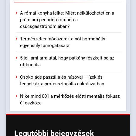
A római konyha lelke: Miért nélkülözhetetlen a
prémium pecorino romano a
csúcsgasztronómiában?
Természetes módszerek a női hormonális
egyensúly támogatására
5 jel, ami arra utal, hogy patkány fészkelt be az
otthonába
Csokoládé pasztilla és húzóvaj – ízek és
technikák a professzionális cukrászatban
Nike mind 001 a mérkőzés előtti mentális fókusz
új eszköze
Legutóbbi
bejegyzések