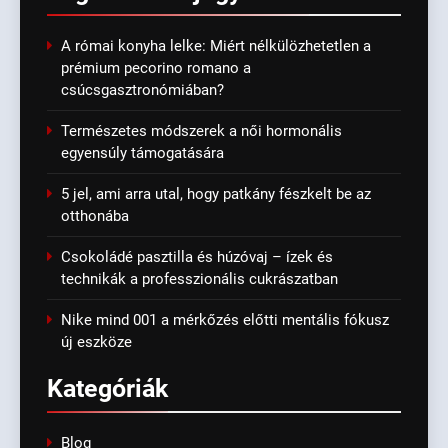
A római konyha lelke: Miért nélkülözhetetlen a
prémium pecorino romano a
csúcsgasztronómiában?
Természetes módszerek a női hormonális
egyensúly támogatására
5 jel, ami arra utal, hogy patkány fészkelt be az
otthonába
Csokoládé pasztilla és húzóvaj – ízek és
technikák a professzionális cukrászatban
Nike mind 001 a mérkőzés előtti mentális fókusz
új eszköze
Kategóriák
Blog