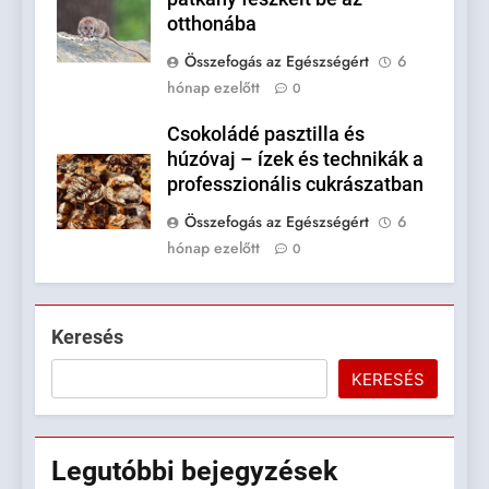
otthonába
Összefogás az Egészségért
6
hónap ezelőtt
0
Csokoládé pasztilla és
húzóvaj – ízek és technikák a
professzionális cukrászatban
Összefogás az Egészségért
6
hónap ezelőtt
0
Keresés
KERESÉS
Legutóbbi
bejegyzések