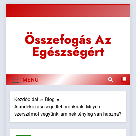
Ugrás
a
tartalomra
Összefogás Az
Egészségért
MENÜ
Kezdőoldal
Blog
Ajándékozási segédlet profiknak: Milyen
szerszámot vegyünk, aminek tényleg van haszna?