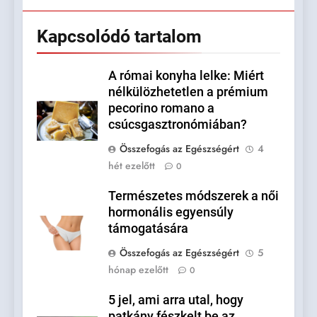
Kapcsolódó tartalom
A római konyha lelke: Miért
nélkülözhetetlen a prémium
pecorino romano a
csúcsgasztronómiában?
Összefogás az Egészségért
4
hét ezelőtt
0
Természetes módszerek a női
hormonális egyensúly
támogatására
Összefogás az Egészségért
5
hónap ezelőtt
0
5 jel, ami arra utal, hogy
patkány fészkelt be az