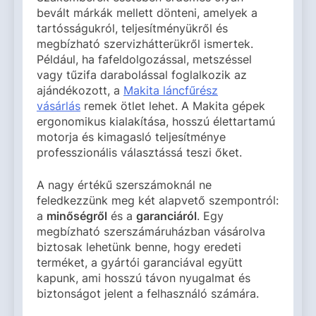
bevált márkák mellett dönteni, amelyek a
tartósságukról, teljesítményükről és
megbízható szervizhátterükről ismertek.
Például, ha fafeldolgozással, metszéssel
vagy tűzifa darabolással foglalkozik az
ajándékozott, a
Makita láncfűrész
vásárlás
remek ötlet lehet. A Makita gépek
ergonomikus kialakítása, hosszú élettartamú
motorja és kimagasló teljesítménye
professzionális választássá teszi őket.
A nagy értékű szerszámoknál ne
feledkezzünk meg két alapvető szempontról:
a
minőségről
és a
garanciáról
. Egy
megbízható szerszámáruházban vásárolva
biztosak lehetünk benne, hogy eredeti
terméket, a gyártói garanciával együtt
kapunk, ami hosszú távon nyugalmat és
biztonságot jelent a felhasználó számára.