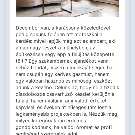
December van, a karácsony közeledtével
pedig sokunk fejében ott motoszkál a
kérdés: mivel lepjük meg azt az embert, aki
a nap nagy részét a műhelyben, az
építkezésen vagy épp a felújítás közepette
tölti? Egy szakembernek ajándékot venni
nehéz feladat, hiszen a munkáját segíti, ha
nem csupán egy kedves gesztust, hanem
egy valóban hasznos és minőségi eszközt
adunk a kezébe. Célunk az, hogy ne a tizedik
díszdobozos csavarhúzó készlet kerüljön a
fa alá, hanem valami, ami valódi értéket
képvisel, és éveken át hűséges társ lesz a
legkeményebb projektekben is. Nézzük meg,
milyen kategóriákban érdemes
gondolkodnunk, ha valódi örömet és profi
segítséget szeretnénk adni.