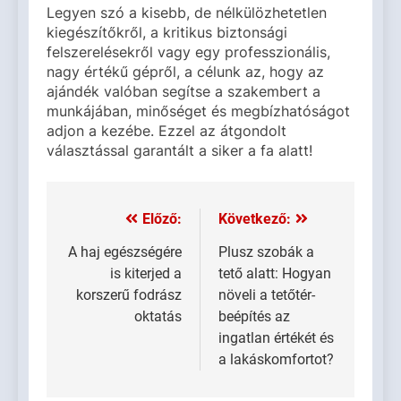
Legyen szó a kisebb, de nélkülözhetetlen
kiegészítőkről, a kritikus biztonsági
felszerelésekről vagy egy professzionális,
nagy értékű gépről, a célunk az, hogy az
ajándék valóban segítse a szakembert a
munkájában, minőséget és megbízhatóságot
adjon a kezébe. Ezzel az átgondolt
választással garantált a siker a fa alatt!
Előző:
Következő:
Bejegyzés
navigáció
A haj egészségére
Plusz szobák a
is kiterjed a
tető alatt: Hogyan
korszerű fodrász
növeli a tetőtér-
oktatás
beépítés az
ingatlan értékét és
a lakáskomfortot?