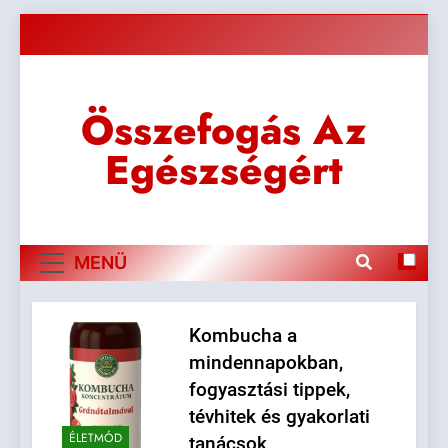
Ugrás
a
tartalomra
Összefogás Az
Egészségért
MENÜ
Kombucha a
mindennapokban,
fogyasztási tippek,
tévhitek és gyakorlati
ÉLETMÓD
tanácsok