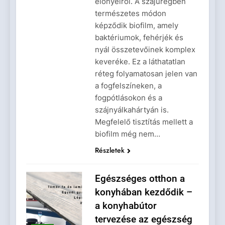
előnyeiről. A szájüregben
természetes módon
képződik biofilm, amely
baktériumok, fehérjék és
nyál összetevőinek komplex
keveréke. Ez a láthatatlan
réteg folyamatosan jelen van
a fogfelszíneken, a
fogpótlásokon és a
szájnyálkahártyán is.
Megfelelő tisztítás mellett a
biofilm még nem…
Részletek
Egészséges otthon a
konyhában kezdődik –
a konyhabútor
tervezése az egészség