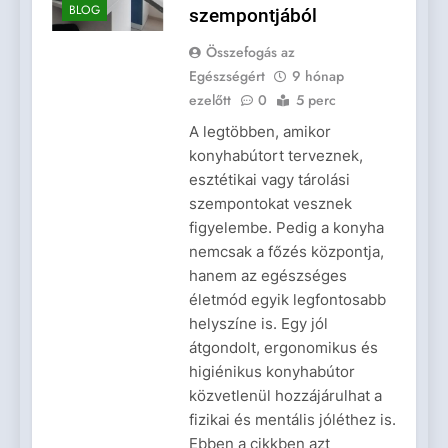
BLOG
szempontjából
Összefogás az
Egészségért
9 hónap
ezelőtt
0
5 perc
A legtöbben, amikor
konyhabútort terveznek,
esztétikai vagy tárolási
szempontokat vesznek
figyelembe. Pedig a konyha
nemcsak a főzés központja,
hanem az egészséges
életmód egyik legfontosabb
helyszíne is. Egy jól
átgondolt, ergonomikus és
higiénikus konyhabútor
közvetlenül hozzájárulhat a
fizikai és mentális jóléthez is.
Ebben a cikkben azt