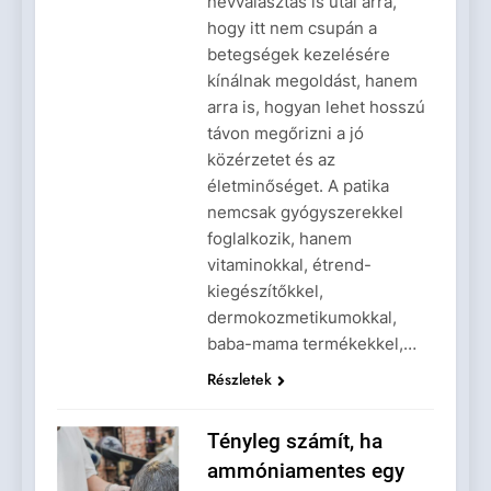
névválasztás is utal arra,
hogy itt nem csupán a
betegségek kezelésére
kínálnak megoldást, hanem
arra is, hogyan lehet hosszú
távon megőrizni a jó
közérzetet és az
életminőséget. A patika
nemcsak gyógyszerekkel
foglalkozik, hanem
vitaminokkal, étrend-
kiegészítőkkel,
dermokozmetikumokkal,
baba-mama termékekkel,…
Részletek
Tényleg számít, ha
ammóniamentes egy