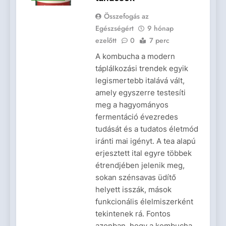
Összefogás az
Egészségért
9 hónap
ezelőtt
0
7 perc
A kombucha a modern
táplálkozási trendek egyik
legismertebb italává vált,
amely egyszerre testesíti
meg a hagyományos
fermentáció évezredes
tudását és a tudatos életmód
iránti mai igényt. A tea alapú
erjesztett ital egyre többek
étrendjében jelenik meg,
sokan szénsavas üdítő
helyett isszák, mások
funkcionális élelmiszerként
tekintenek rá. Fontos
azonban, hogy a kombucha