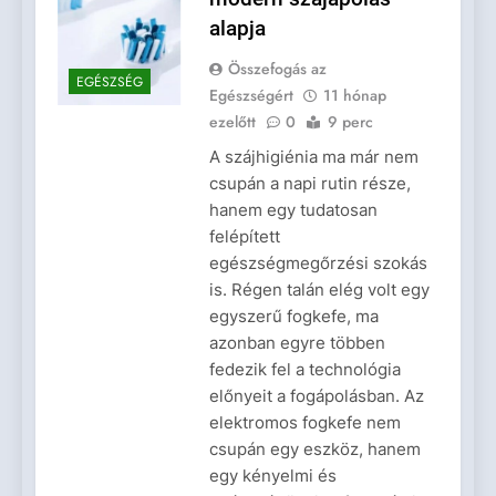
alapja
Összefogás az
EGÉSZSÉG
Egészségért
11 hónap
ezelőtt
0
9 perc
A szájhigiénia ma már nem
csupán a napi rutin része,
hanem egy tudatosan
felépített
egészségmegőrzési szokás
is. Régen talán elég volt egy
egyszerű fogkefe, ma
azonban egyre többen
fedezik fel a technológia
előnyeit a fogápolásban. Az
elektromos fogkefe nem
csupán egy eszköz, hanem
egy kényelmi és