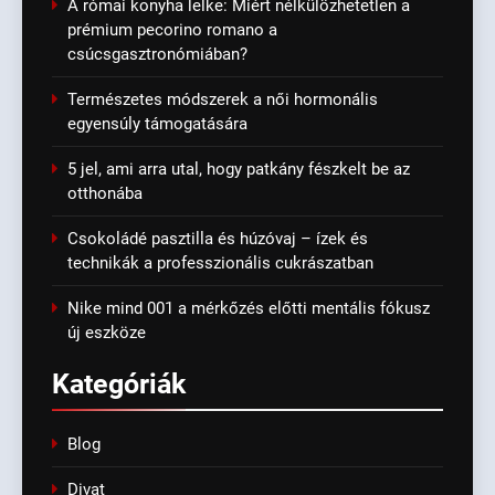
A római konyha lelke: Miért nélkülözhetetlen a
prémium pecorino romano a
csúcsgasztronómiában?
Természetes módszerek a női hormonális
egyensúly támogatására
5 jel, ami arra utal, hogy patkány fészkelt be az
otthonába
Csokoládé pasztilla és húzóvaj – ízek és
technikák a professzionális cukrászatban
Nike mind 001 a mérkőzés előtti mentális fókusz
új eszköze
Kategóriák
Blog
Divat