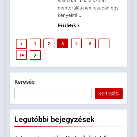
változtat: a napi szintű
mentorálás nem csupán egy
kényelmi…
Részletek
1
2
3
4
5
…
14
Keresés
KERESÉS
Legutóbbi
bejegyzések