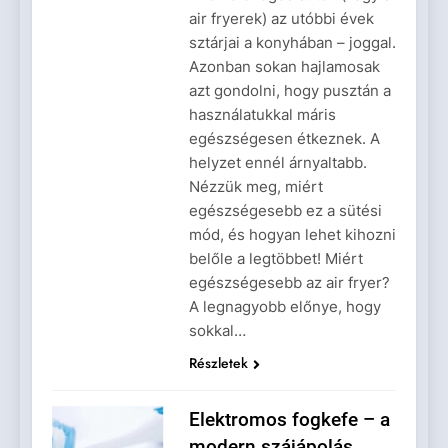
air fryerek) az utóbbi évek
sztárjai a konyhában – joggal.
Azonban sokan hajlamosak
azt gondolni, hogy pusztán a
használatukkal máris
egészségesen étkeznek. A
helyzet ennél árnyaltabb.
Nézzük meg, miért
egészségesebb ez a sütési
mód, és hogyan lehet kihozni
belőle a legtöbbet! Miért
egészségesebb az air fryer?
A legnagyobb előnye, hogy
sokkal…
Részletek
Elektromos fogkefe – a
modern szájápolás