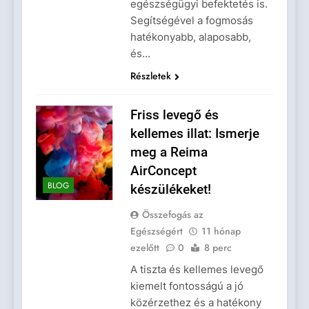
egészségügyi befektetés is.
Segítségével a fogmosás
hatékonyabb, alaposabb,
és…
Részletek
Friss levegő és
kellemes illat: Ismerje
meg a Reima
AirConcept
BLOG
készülékeket!
Összefogás az
Egészségért
11 hónap
ezelőtt
0
8 perc
A tiszta és kellemes levegő
kiemelt fontosságú a jó
közérzethez és a hatékony