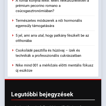
A római konyha lelke: Miért nélkülözhetetlen a
prémium pecorino romano a
csúcsgasztronómiában?
Természetes módszerek a női hormonális
egyensúly támogatására
5 jel, ami arra utal, hogy patkány fészkelt be az
otthonába
Csokoládé pasztilla és húzóvaj – ízek és
technikák a professzionális cukrászatban
Nike mind 001 a mérkőzés előtti mentális fókusz
új eszköze
Legutóbbi
bejegyzések