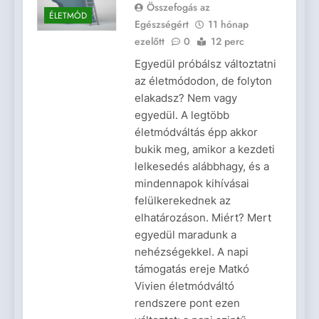
Összefogás az
ÉLETMÓD
Egészségért
11 hónap
ezelőtt
0
12 perc
Egyedül próbálsz változtatni
az életmódodon, de folyton
elakadsz? Nem vagy
egyedül. A legtöbb
életmódváltás épp akkor
bukik meg, amikor a kezdeti
lelkesedés alábbhagy, és a
mindennapok kihívásai
felülkerekednek az
elhatározáson. Miért? Mert
egyedül maradunk a
nehézségekkel. A napi
támogatás ereje Matkó
Vivien életmódváltó
rendszere pont ezen