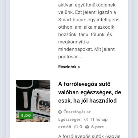
aktívan együttműködjenek
velünk. Ezt jelenti igazán a
Smart home: egy intelligens
otthon, ami alkalmazkodik
hozzánk, tanul tőlünk, és
megkönnyíti a
mindennapokat. Mit jelent
pontosan…
Részletek
A forrólevegős sütő
valóban egészséges, de
csak, ha jól használod
Összefogás az
BLOG
Egészségért
11 hónap
ezelőtt
0
6 perc
A forrólevegős sütők (vagyis