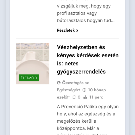
vizsgáljuk meg, hogy egy
profi asztalos vagy
bútorasztalos hogyan tud…
Részletek
Vészhelyzetben és
kényes kérdések esetén
is: netes
gyógyszerrendelés
ÉLETMÓD
Összefogás az
Egészségért
10 hónap
ezelőtt
0
11 perc
A Prevenció Patika egy olyan
hely, ahol az egészség és a
megelőzés kerül a
középpontba. Már a