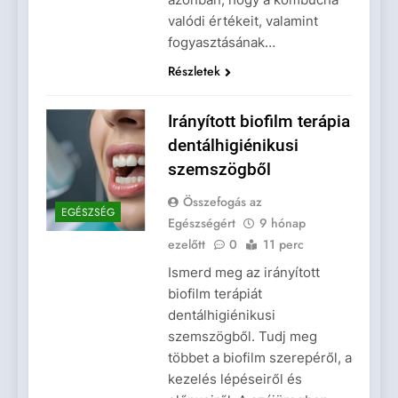
valódi értékeit, valamint
fogyasztásának…
Részletek
Irányított biofilm terápia
dentálhigiénikusi
szemszögből
Összefogás az
EGÉSZSÉG
Egészségért
9 hónap
ezelőtt
0
11 perc
Ismerd meg az irányított
biofilm terápiát
dentálhigiénikusi
szemszögből. Tudj meg
többet a biofilm szerepéről, a
kezelés lépéseiről és