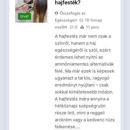
hajfesték?
Összefogás az
DIVAT
Egészségért
10 hónap
ezelőtt
0
11 perc
A hajfestés már nem csak a
színről, hanem a haj
egészségéről is szól, ezért
érdemes lehet nyitni az
ammóniamentes alternatívák
felé. Ma már ezek is képesek
ugyanazt a tartós, ragyogó
eredményt nyújtani – csak
sokkal kíméletesebb módon.
A hajfestés mára annyira a
hétköznapi szépségrutin
része lett, mint a reggeli
arckrém vagy a kedvenc rúzs
felkenése….