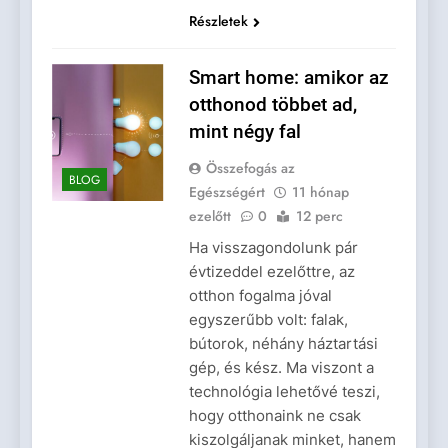
Részletek
Smart home: amikor az
otthonod többet ad,
mint négy fal
Összefogás az
BLOG
Egészségért
11 hónap
ezelőtt
0
12 perc
Ha visszagondolunk pár
évtizeddel ezelőttre, az
otthon fogalma jóval
egyszerűbb volt: falak,
bútorok, néhány háztartási
gép, és kész. Ma viszont a
technológia lehetővé teszi,
hogy otthonaink ne csak
kiszolgáljanak minket, hanem