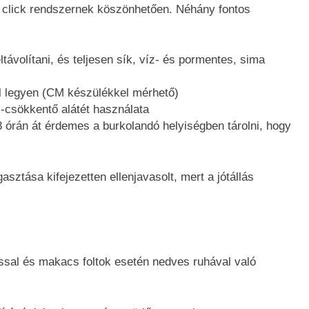
a click rendszernek köszönhetően. Néhány fontos
ltávolítani, és teljesen sík, víz- és pormentes, sima
ll legyen (CM készülékkel mérhető)
j-csökkentő alátét használata
48 órán át érdemes a burkolandó helyiségben tárolni, hogy
sztása kifejezetten ellenjavasolt, mert a jótállás
ással és makacs foltok esetén nedves ruhával való