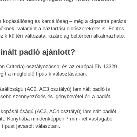
s kopásállóság és karcállóság – még a cigaretta parázs
pőknek, valamint a háztartási oldószereknek is. Fontos
ik kültéri változata, kizárólag beltérben alkalmazható.
inált padló ajánlott?
on Criteria) osztályozással és az európai EN 13329
egít a megfelelő típus kiválasztásában.
állóságú (AC2, AC3 osztályú) laminált padló is
sebb szennyeződés és igénybevétel éri a padlót.
opásállóságú (AC3, AC4 osztályú) laminált padlót
iatt. Konyhába mindenképpen 7 mm-nél vastagabb
típust javasolt választani.