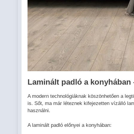
Laminált padló a konyhában –
A modern technológiáknak köszönhetően a legtö
is. Sőt, ma már léteznek kifejezetten vízálló l
használni.
A laminált padló előnyei a konyhában: