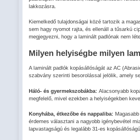
lakkozásra.
Kiemelkedő tulajdonságai közé tartozik a maga
sem hagy nyomot rajta, és ellenáll a tűsarkú ci
megjegyezni, hogy a laminált padlónak nem létez
Milyen helyiségbe milyen lam
A laminált padlók kopásállóságát az AC (Abrasi
szabvány szerinti besorolással jelölik, amely s
Háló- és gyermekszobákba:
Alacsonyabb kopás
megfelelő, mivel ezekben a helyiségekben keve
Konyhába, étkezőbe és nappaliba:
Magasabb k
érdemes választani a nagyobb igénybevétel m
lapvastagságú és legalább 31-es kopásállóságú 