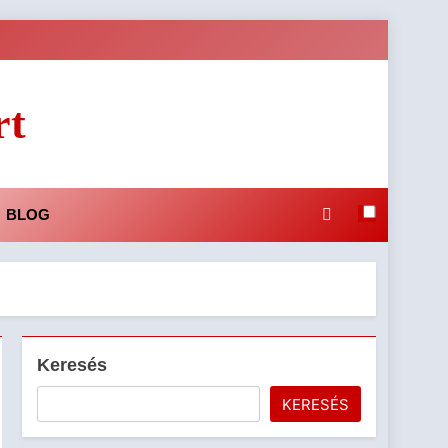
rt
BLOG
Keresés
KERESÉS