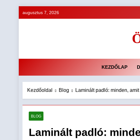
Ugrás
augusztus 7, 2026
a
tartalomra
Ö
KEZDŐLAP
D
Kezdőoldal
Blog
Laminált padló: minden, amit 
BLOG
Laminált padló: minden