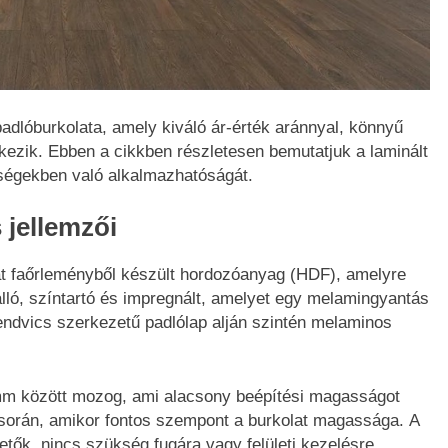
padlóburkolata, amely kiváló ár-érték aránnyal, könnyű
lkezik. Ebben a cikkben részletesen bemutatjuk a laminált
yiségekben való alkalmazhatóságát.
 jellemzői
át faőrleményből készült hordozóanyag (HDF), amelyre
álló, színtartó és impregnált, amelyet egy melamingyantás
endvics szerkezetű padlólap alján szintén melaminos
mm között mozog, ami alacsony beépítési magasságot
során, amikor fontos szempont a burkolat magassága. A
tők, nincs szükség fugára vagy felületi kezelésre,