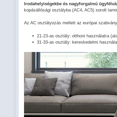
Irodahelyiségekbe és nagyforgalmú ügyfélvá
kopásállósági osztályba (AC4, AC5) sorolt lami
Az AC osztályozás mellett az európai szabvány s
21-23-as osztály: otthoni használatra (
31-33-as osztály: kereskedelmi használa