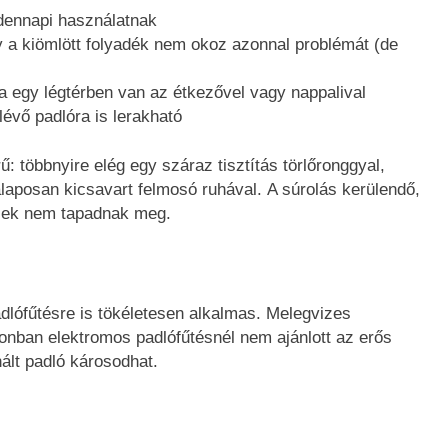
ndennapi használatnak
 a kiömlött folyadék nem okoz azonnal problémát (de
a egy légtérben van az étkezővel vagy nappalival
évő padlóra is lerakható
: többnyire elég egy száraz tisztítás törlőronggyal,
laposan kicsavart felmosó ruhával. A súrolás kerülendő,
ések nem tapadnak meg.
dlófűtésre is tökéletesen alkalmas. Melegvizes
onban elektromos padlófűtésnél nem ajánlott az erős
nált padló károsodhat.