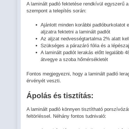
A laminált padló fektetése rendkívül egyszerű 
szempont a telepítés során:
Ajánlott minden korábbi padlóburkolatot e
aljzatra fektetni a laminált padlót
Az aljzat nedvességtartalma 2% alatt ke
Szükséges a párazáró fólia és a lépésza
A laminált padlót lerakás előtt legalább 
átvegye a szoba hőmérsékletét
Fontos megjegyezni, hogy a laminált padló leraga
érvényét veszti.
Ápolás és tisztítás:
A laminált padló könnyen tisztítható porszívóz
feltörléssel. Néhány fontos tudnivaló: