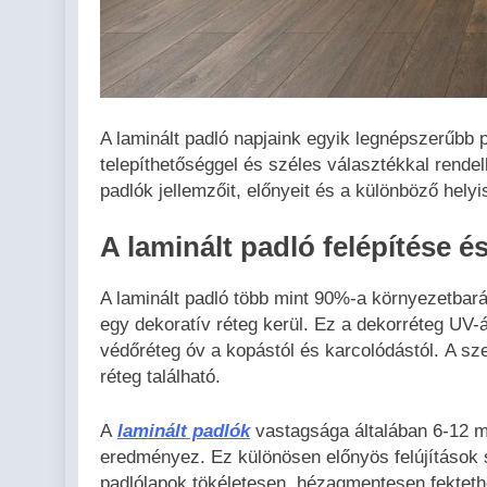
A laminált padló napjaink egyik legnépszerűbb 
telepíthetőséggel és széles választékkal rende
padlók jellemzőit, előnyeit és a különböző hel
A laminált padló felépítése és
A laminált padló több mint 90%-a környezetbar
egy dekoratív réteg kerül. Ez a dekorréteg UV-
védőréteg óv a kopástól és karcolódástól. A sz
réteg található.
A
laminált padlók
vastagsága általában 6-12 
eredményez. Ez különösen előnyös felújítások 
padlólapok tökéletesen, hézagmentesen fektethe