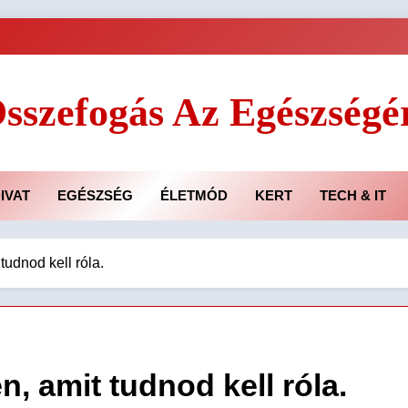
sszefogás Az Egészségé
IVAT
EGÉSZSÉG
ÉLETMÓD
KERT
TECH & IT
tudnod kell róla.
, amit tudnod kell róla.