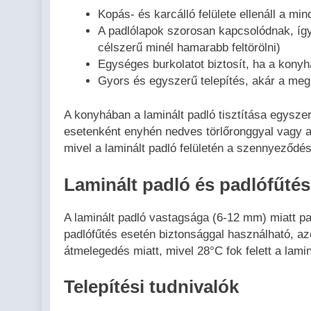
Kopás- és karcálló felülete ellenáll a mi
A padlólapok szorosan kapcsolódnak, így
célszerű minél hamarabb feltörölni)
Egységes burkolatot biztosít, ha a konyh
Gyors és egyszerű telepítés, akár a megl
A konyhában a laminált padló tisztítása egyszerű
esetenként enyhén nedves törlőronggyal vagy a
mivel a laminált padló felületén a szennyeződ
Laminált padló és padlófűtés
A laminált padló vastagsága (6-12 mm) miatt pa
padlófűtés esetén biztonsággal használható, az
átmelegedés miatt, mivel 28°C fok felett a lami
Telepítési tudnivalók