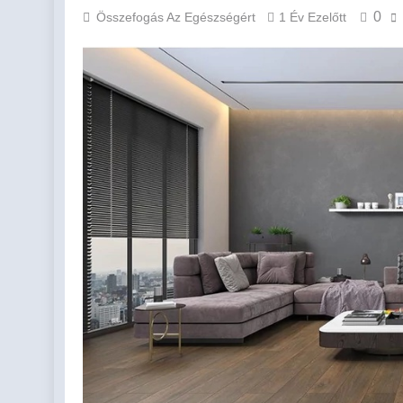
0
Összefogás Az Egészségért
1 Év Ezelőtt