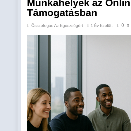
Munkahelyek az Onli
Támogatásban
0
Összefogás Az Egészségért
1 Év Ezelőtt