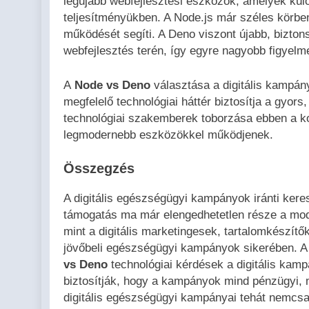
legújabb webfejlesztési eszközök, amelyek kül
teljesítményükben. A Node.js már széles körben
működését segíti. A Deno viszont újabb, bizto
webfejlesztés terén, így egyre nagyobb figyelm
A
Node vs Deno
választása a digitális kampány
megfelelő technológiai háttér biztosítja a gyor
technológiai szakemberek toborzása ebben a ko
legmodernebb eszközökkel működjenek.
Összegzés
A digitális egészségügyi kampányok iránti kere
támogatás ma már elengedhetetlen része a mod
mint a digitális marketingesek, tartalomkészít
jövőbeli egészségügyi kampányok sikerében. 
vs Deno
technológiai kérdések a digitális kam
biztosítják, hogy a kampányok mind pénzügyi, 
digitális egészségügyi kampányai tehát nemcs