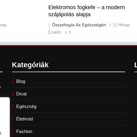
Elektromos fogkefe – a modern
szájápolás alapja
Összefogás Az Egészségért
ónap
11 Hónap
Ezelőtt
0
Kategóriák
Blog
?
Divat
Egészség
Életmód
Fashion
A