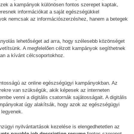
ezek a kampányok különösen fontos szerepet kaptak,
eresnek információkat a saját egészségükkel
nyok nemcsak az információszerzéshez, hanem a betegek
ányolás lehetőséget ad arra, hogy szélesebb közönséget
zvetítsünk. A megfelelően célzott kampányok segíthetnek
an a kívánt célcsoportokhoz.
fontosságú az online egészségügyi kampányokban. Az
ekre van szükségük, akik képesek az interneten
embe venni a digitális csatornák sajátosságait. A digitális
mpányokat úgy alakítsák, hogy azok az egészségügyi
 legyenek.
zügyi nyilvántartások kezelése is elengedhetetlen az
unts payable job description resume
fontos szerepet