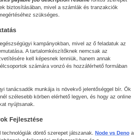
nek biztosításában, mivel a számlák és tranzakciók
 megértéséhez szükséges.
ktatás
 egészségügyi kampányokban, mivel az ő feladatuk az
bemutatása. A tartalomkészítőknek nemcsak az
zvetítésére kell képesnek lenniük, hanem annak
a célcsoportok számára vonzó és hozzáférhető formában
gyi tanácsadók munkája is növekvő jelentőséggel bír. Ők
nél szélesebb körben elérhető legyen, és hogy az online
at nyújtsanak.
ok Fejlesztése
d technológiák döntő szerepet játszanak.
Node vs Deno
a