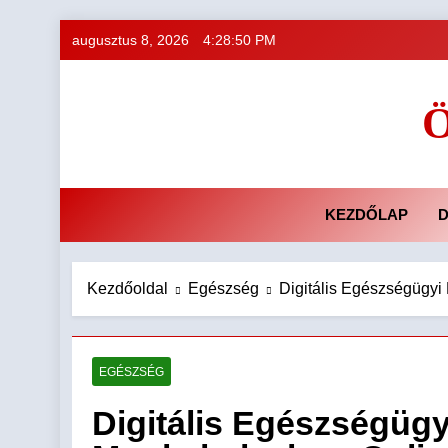
Ugrás
augusztus 8, 2026
4:28:51 PM
a
tartalomra
Ö
KEZDŐLAP
D
Kezdőoldal
Egészség
Digitális Egészségügy
EGÉSZSÉG
Digitális Egészségüg