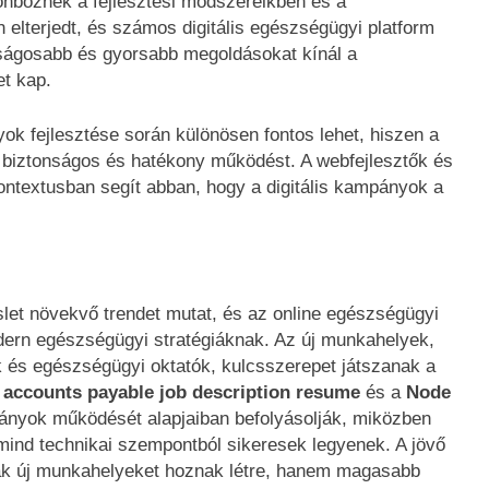
önböznek a fejlesztési módszereikben és a
 elterjedt, és számos digitális egészségügyi platform
nságosabb és gyorsabb megoldásokat kínál a
et kap.
ok fejlesztése során különösen fontos lehet, hiszen a
s, biztonságos és hatékony működést. A webfejlesztők és
ntextusban segít abban, hogy a digitális kampányok a
slet növekvő trendet mutat, és az online egészségügyi
ern egészségügyi stratégiáknak. Az új munkahelyek,
ők és egészségügyi oktatók, kulcsszerepet játszanak a
A
accounts payable job description resume
és a
Node
pányok működését alapjaiban befolyásolják, miközben
mind technikai szempontból sikeresek legyenek. A jövő
ak új munkahelyeket hoznak létre, hanem magasabb