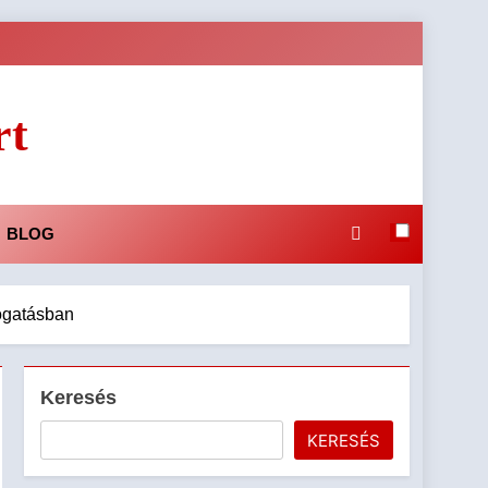
rt
BLOG
ogatásban
Keresés
KERESÉS