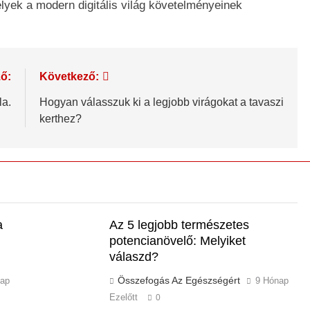
lyek a modern digitális világ követelményeinek
ő:
Következő:
la.
Hogyan válasszuk ki a legjobb virágokat a tavaszi
kerthez?
a
Az 5 legjobb természetes
potencianövelő: Melyiket
válaszd?
Összefogás Az Egészségért
nap
9 Hónap
Ezelőtt
0