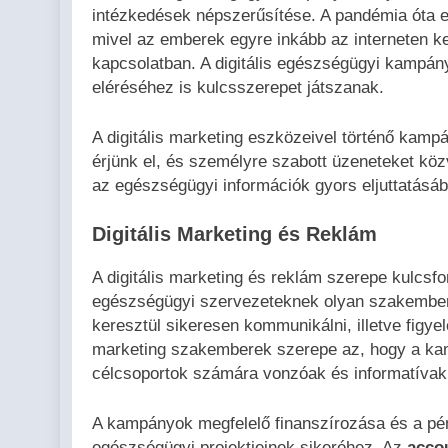
intézkedések népszerűsítése. A pandémia óta 
mivel az emberek egyre inkább az interneten k
kapcsolatban. A digitális egészségügyi kampá
eléréséhez is kulcsszerepet játszanak.
A digitális marketing eszközeivel történő kamp
érjünk el, és személyre szabott üzeneteket kö
az egészségügyi információk gyors eljuttatásáb
Digitális Marketing és Reklám
A digitális marketing és reklám szerepe kulcs
egészségügyi szervezeteknek olyan szakember
keresztül sikeresen kommunikálni, illetve figyel
marketing szakemberek szerepe az, hogy a ka
célcsoportok számára vonzóak és informatívak
A kampányok megfelelő finanszírozása és a pén
egészségügyi projektjeinek sikeréhez. Az
acco