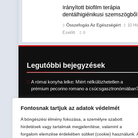
Irányított biofilm terápia
dentálhigiénikusi szemszögből
Összefogás Az Egészségért
10 H
Ezelőtt
0
Legutóbbi
bejegyzések
A római konyha lelke: Miért nélkülözhetetlen a
prémium pecorino romano a csúcsgasztronómiában
Természetes módszerek a női hormonális egyensúly
Fontosnak tartjuk az adatok védelmét
támogatására
A böngészési élmény fokozása, a személyre szabott
5 jel, ami arra utal, hogy patkány fészkelt be az
hirdetések vagy tartalmak megjelenítése, valamint a
otthonába
forgalom elemzése érdekében sütiket (cookie) használunk. 