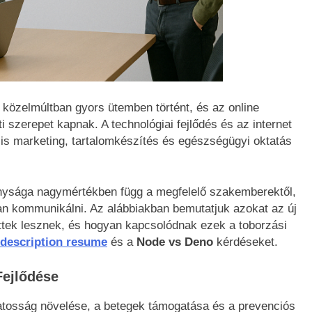
a közelmúltban gyors ütemben történt, és az online
szerepet kapnak. A technológiai fejlődés és az internet
ális marketing, tartalomkészítés és egészségügyi oktatás
ysága nagymértékben függ a megfelelő szakemberektől,
yan kommunikálni. Az alábbiakban bemutatjuk azokat az új
ttek lesznek, és hogyan kapcsolódnak ezek a toborzási
 description resume
és a
Node vs Deno
kérdéseket.
Fejlődése
atosság növelése, a betegek támogatása és a prevenciós