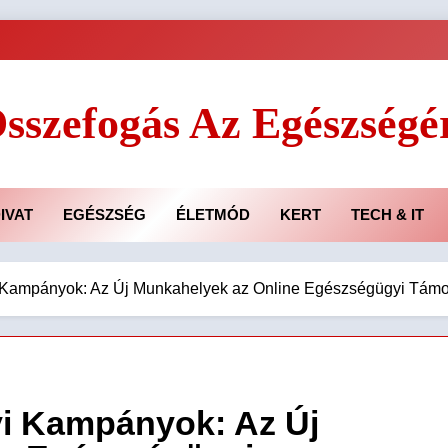
sszefogás Az Egészségé
IVAT
EGÉSZSÉG
ÉLETMÓD
KERT
TECH & IT
i Kampányok: Az Új Munkahelyek az Online Egészségügyi Tám
yi Kampányok: Az Új