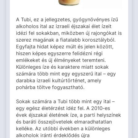
A Tubi, ez a jellegzetes, gyógynövényes ízű
alkoholos ital az izraeli éjszakai élet ízeit
idézi fel sokakban, miközben új rajongókat is
szerez magának a fiatalabb korosztályból.
Egyfajta hidat képez múlt és jelen között,
hiszen képes egyszerre felidézni régi
emlékeket és új élményeket teremteni.
Különleges íze és karaktere miatt sokak
számára több mint egy egyszerű ital – egy
darabka izraeli kultúrtörténet, amely
pohárba töltve fogyasztható.
Sokak számára a Tubi több mint egy ital –
egy egész életérzést idéz fel. A 2010-es
évek éjszakai életének íze, a parti helyszínek
és baráti összejövetelek elmaradhatatlan
kelléke. Az utóbbi években a különleges
alkoholok iránti érdeklődés újra