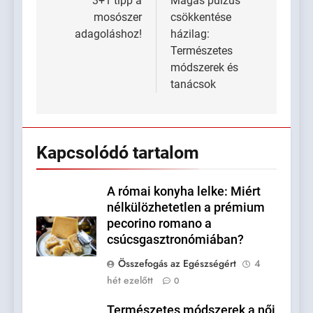
navigáció
3+1 tipp a
Magas pulzus
mosószer
csökkentése
adagoláshoz!
házilag:
Természetes
módszerek és
tanácsok
Kapcsolódó tartalom
A római konyha lelke: Miért
nélkülözhetetlen a prémium
pecorino romano a
csúcsgasztronómiában?
Összefogás az Egészségért
4
hét ezelőtt
0
Természetes módszerek a női