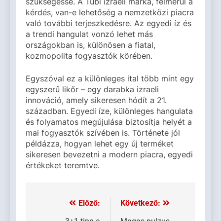
szükségessé. A Tubi izraeli márka, felmerül a
kérdés, van-e lehetőség a nemzetközi piacra
való további terjeszkedésre. Az egyedi íz és
a trendi hangulat vonzó lehet más
országokban is, különösen a fiatal,
kozmopolita fogyasztók körében.
Egyszóval ez a különleges ital több mint egy
egyszerű likőr – egy darabka izraeli
innováció, amely sikeresen hódít a 21.
században. Egyedi íze, különleges hangulata
és folyamatos megújulása biztosítja helyét a
mai fogyasztók szívében is. Története jól
példázza, hogyan lehet egy új terméket
sikeresen bevezetni a modern piacra, egyedi
értékeket teremtve.
Előző:
Következő:
Bejegyzés