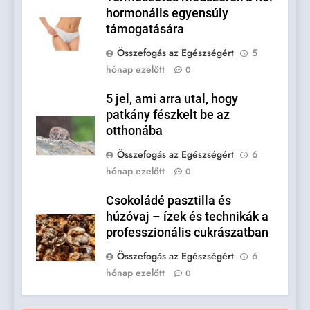
hormonális egyensúly
támogatására
Összefogás az Egészségért
5
hónap ezelőtt
0
5 jel, ami arra utal, hogy
patkány fészkelt be az
otthonába
Összefogás az Egészségért
6
hónap ezelőtt
0
Csokoládé pasztilla és
húzóvaj – ízek és technikák a
professzionális cukrászatban
Összefogás az Egészségért
6
hónap ezelőtt
0