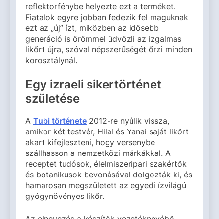
reflektorfénybe helyezte ezt a terméket.
Fiatalok egyre jobban fedezik fel maguknak
ezt az „új” ízt, miközben az idősebb
generáció is örömmel üdvözli az izgalmas
likőrt újra, szóval népszerűségét őrzi minden
korosztálynál.
Egy izraeli sikertörténet
születése
A
Tubi története
2012-re nyúlik vissza,
amikor két testvér, Hilal és Yanai saját likőrt
akart kifejleszteni, hogy versenybe
szállhasson a nemzetközi márkákkal. A
receptet tudósok, élelmiszeripari szakértők
és botanikusok bevonásával dolgozták ki, és
hamarosan megszületett az egyedi ízvilágú
gyógynövényes likőr.
Az elnevezés a készítők vezetéknevéből