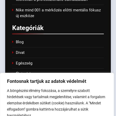
Nike mind 001 a mérkőzés előtti mentális fókusz
új eszköze
Kategóriák
Blog
Divat
Egészség
Életmód
Fontosnak tartjuk az adatok védelmét
Fashion
A böngészési élmény fokozása, a személyre szabott
Kert
hirdetések vagy tartalmak megjelenítése, valamint a forgalom
elemzése érdekében sütiket (cookie) használunk. A "Mindet
Tech & IT
elfogadom" gombra kattintva hozzájárulhat a sütik
használatához.