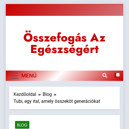
Ugrás
a
tartalomra
Összefogás Az
Egészségért
MENÜ
Kezdőoldal
Blog
Tubi, egy ital, amely összeköt generációkat
BLOG