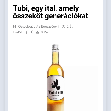
Tubi, egy ital, amely
összeköt generációkat
Összefogás Az Egészségért
2 Év
0
Ezelőtt
8 Perc