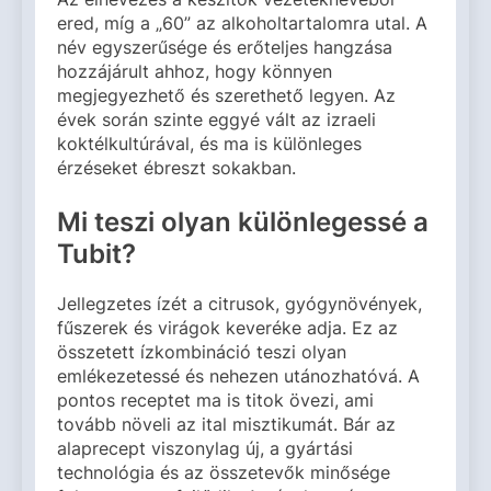
ered, míg a „60” az alkoholtartalomra utal. A
név egyszerűsége és erőteljes hangzása
hozzájárult ahhoz, hogy könnyen
megjegyezhető és szerethető legyen. Az
évek során szinte eggyé vált az izraeli
koktélkultúrával, és ma is különleges
érzéseket ébreszt sokakban.
Mi teszi olyan különlegessé a
Tubit?
Jellegzetes ízét a citrusok, gyógynövények,
fűszerek és virágok keveréke adja. Ez az
összetett ízkombináció teszi olyan
emlékezetessé és nehezen utánozhatóvá. A
pontos receptet ma is titok övezi, ami
tovább növeli az ital misztikumát. Bár az
alaprecept viszonylag új, a gyártási
technológia és az összetevők minősége