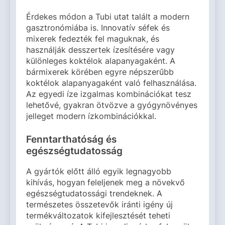
Érdekes módon a Tubi utat talált a modern
gasztronómiába is. Innovatív séfek és
mixerek fedezték fel maguknak, és
használják desszertek ízesítésére vagy
különleges koktélok alapanyagaként. A
bármixerek körében egyre népszerűbb
koktélok alapanyagaként való felhasználása.
Az egyedi íze izgalmas kombinációkat tesz
lehetővé, gyakran ötvözve a gyógynövényes
jelleget modern ízkombinációkkal.
Fenntarthatóság és
egészségtudatosság
A gyártók előtt álló egyik legnagyobb
kihívás, hogyan feleljenek meg a növekvő
egészségtudatossági trendeknek. A
természetes összetevők iránti igény új
termékváltozatok kifejlesztését teheti