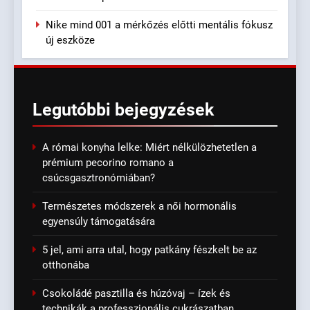
Nike mind 001 a mérkőzés előtti mentális fókusz
új eszköze
Legutóbbi
bejegyzések
A római konyha lelke: Miért nélkülözhetetlen a
prémium pecorino romano a
csúcsgasztronómiában?
Természetes módszerek a női hormonális
egyensúly támogatására
5 jel, ami arra utal, hogy patkány fészkelt be az
otthonába
Csokoládé pasztilla és húzóvaj – ízek és
technikák a professzionális cukrászatban