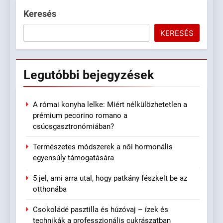
Keresés
KERESÉS
Legutóbbi
bejegyzések
A római konyha lelke: Miért nélkülözhetetlen a
prémium pecorino romano a
csúcsgasztronómiában?
Természetes módszerek a női hormonális
egyensúly támogatására
5 jel, ami arra utal, hogy patkány fészkelt be az
otthonába
Csokoládé pasztilla és húzóvaj – ízek és
technikák a professzionális cukrászatban