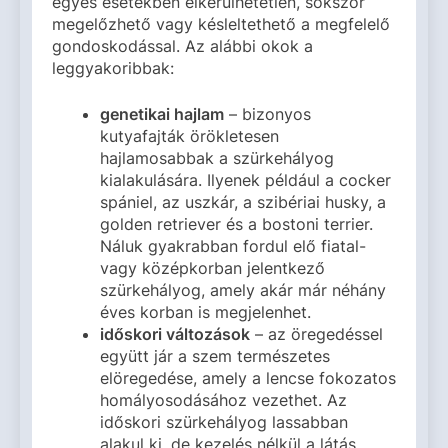
egyes esetekben elkerülhetetlen, sokszor
megelőzhető vagy késleltethető a megfelelő
gondoskodással. Az alábbi okok a
leggyakoribbak:
genetikai hajlam
– bizonyos
kutyafajták örökletesen
hajlamosabbak a szürkehályog
kialakulására. Ilyenek például a cocker
spániel, az uszkár, a szibériai husky, a
golden retriever és a bostoni terrier.
Náluk gyakrabban fordul elő fiatal-
vagy középkorban jelentkező
szürkehályog, amely akár már néhány
éves korban is megjelenhet.
időskori változások
– az öregedéssel
együtt jár a szem természetes
elöregedése, amely a lencse fokozatos
homályosodásához vezethet. Az
időskori szürkehályog lassabban
alakul ki, de kezelés nélkül a látás