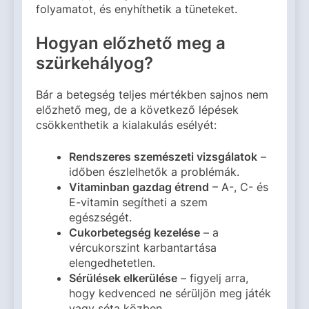
folyamatot, és enyhíthetik a tüneteket.
Hogyan előzhető meg a
szürkehályog?
Bár a betegség teljes mértékben sajnos nem
előzhető meg, de a következő lépések
csökkenthetik a kialakulás esélyét:
Rendszeres szemészeti vizsgálatok
–
időben észlelhetők a problémák.
Vitaminban gazdag étrend
– A-, C- és
E-vitamin segítheti a szem
egészségét.
Cukorbetegség kezelése
– a
vércukorszint karbantartása
elengedhetetlen.
Sérülések elkerülése
– figyelj arra,
hogy kedvenced ne sérüljön meg játék
vagy séta közben.