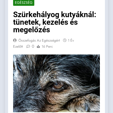
EGÉSZSÉG
Szürkehályog kutyáknál:
tünetek, kezelés és
megelőzés
Összefogás Az Egészségért
1 Év
0
Ezelőtt
16 Perc