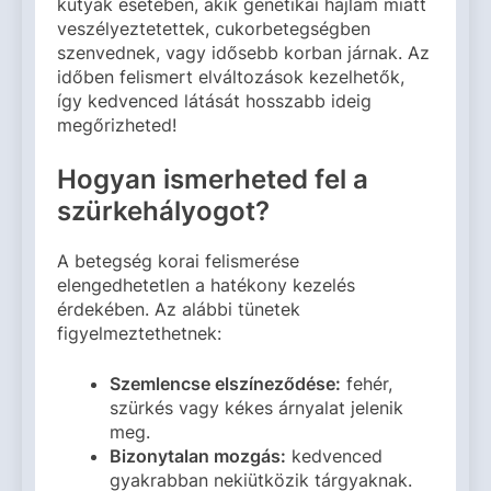
kutyák esetében, akik genetikai hajlam miatt
veszélyeztetettek, cukorbetegségben
szenvednek, vagy idősebb korban járnak. Az
időben felismert elváltozások kezelhetők,
így kedvenced látását hosszabb ideig
megőrizheted!
Hogyan ismerheted fel a
szürkehályogot?
A betegség korai felismerése
elengedhetetlen a hatékony kezelés
érdekében. Az alábbi tünetek
figyelmeztethetnek:
Szemlencse elszíneződése:
fehér,
szürkés vagy kékes árnyalat jelenik
meg.
Bizonytalan mozgás:
kedvenced
gyakrabban nekiütközik tárgyaknak.