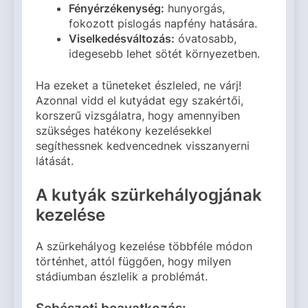
Fényérzékenység:
hunyorgás,
fokozott pislogás napfény hatására.
Viselkedésváltozás:
óvatosabb,
idegesebb lehet sötét környezetben.
Ha ezeket a tüneteket észleled, ne várj!
Azonnal vidd el kutyádat egy szakértői,
korszerű vizsgálatra, hogy amennyiben
szükséges hatékony kezelésekkel
segíthessnek kedvencednek visszanyerni
látását.
A kutyák szürkehályogjának
kezelése
A szürkehályog kezelése többféle módon
történhet, attól függően, hogy milyen
stádiumban észlelik a problémát.