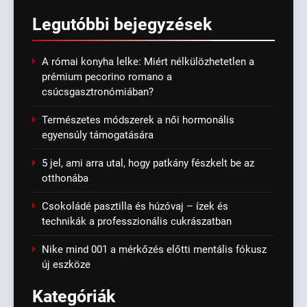
Legutóbbi
bejegyzések
A római konyha lelke: Miért nélkülözhetetlen a
prémium pecorino romano a
csúcsgasztronómiában?
Természetes módszerek a női hormonális
egyensúly támogatására
5 jel, ami arra utal, hogy patkány fészkelt be az
otthonába
Csokoládé pasztilla és húzóvaj – ízek és
technikák a professzionális cukrászatban
Nike mind 001 a mérkőzés előtti mentális fókusz
új eszköze
Kategóriák