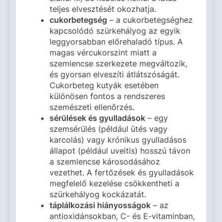
teljes elvesztését okozhatja.
cukorbetegség
– a cukorbetegséghez
kapcsolódó szürkehályog az egyik
leggyorsabban előrehaladó típus. A
magas vércukorszint miatt a
szemlencse szerkezete megváltozik,
és gyorsan elveszíti átlátszóságát.
Cukorbeteg kutyák esetében
különösen fontos a rendszeres
szemészeti ellenőrzés.
sérülések és gyulladások
– egy
szemsérülés (például ütés vagy
karcolás) vagy krónikus gyulladásos
állapot (például uveitis) hosszú távon
a szemlencse károsodásához
vezethet. A fertőzések és gyulladások
megfelelő kezelése csökkentheti a
szürkehályog kockázatát.
táplálkozási hiányosságok
– az
antioxidánsokban, C- és E-vitaminban,