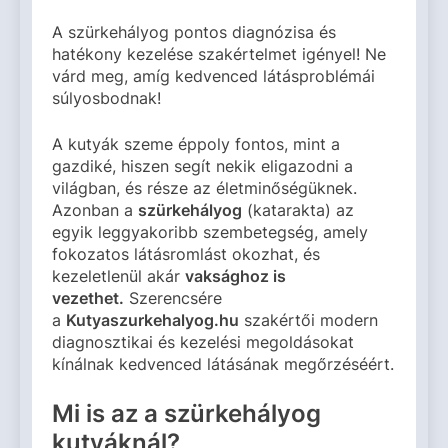
A szürkehályog pontos diagnózisa és
hatékony kezelése szakértelmet igényel! Ne
várd meg, amíg kedvenced látásproblémái
súlyosbodnak!
A kutyák szeme éppoly fontos, mint a
gazdiké, hiszen segít nekik eligazodni a
világban, és része az életminőségüknek.
Azonban a
szürkehályog
(katarakta) az
egyik leggyakoribb szembetegség, amely
fokozatos látásromlást okozhat, és
kezeletlenül akár
vaksághoz is
vezethet.
Szerencsére
a
Kutyaszurkehalyog.hu
szakértői modern
diagnosztikai és kezelési megoldásokat
kínálnak kedvenced látásának megőrzéséért.
Mi is az a szürkehályog
kutyáknál?