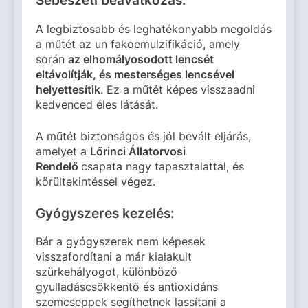
Sebészeti beavatkozás:
A legbiztosabb és leghatékonyabb megoldás
a műtét az un fakoemulzifikáció, amely
során
az elhomályosodott lencsét
eltávolítják, és mesterséges lencsével
helyettesítik
. Ez a műtét képes visszaadni
kedvenced éles látását.
A műtét biztonságos és jól bevált eljárás,
amelyet a
Lőrinci Állatorvosi
Rendelő
csapata nagy tapasztalattal, és
körültekintéssel végez.
Gyógyszeres kezelés:
Bár a gyógyszerek nem képesek
visszafordítani a már kialakult
szürkehályogot, különböző
gyulladáscsökkentő és antioxidáns
szemcseppek segíthetnek lassítani a