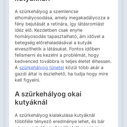
A szürkehályog a szemlencse
elhomályosodása, amely megakadályozza a
fény bejutását a retinára, így látásromlást
idéz elő. Kezdetben csak enyhe
homályosodás tapasztalható, ám idővel a
betegség előrehaladásával a kutyák
elveszíthetik a látásukat. Fontos időben
felismerni és kezelni a problémát, hogy
kedvenced továbbra is teljes életet élhessen.
A
szürkehályog tünetei
közül több akár a
gazdi által is észlelhető, ha tudja hogy mire
kell figyelni.
A szürkehályog okai
kutyáknál
A szürkehályog kialakulása kutyáknál
többféle tényező eredménye lehet, és bár