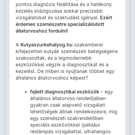
pontos diagnózis felállítása és a hatékony
kezelés kidolgozása sokkal precízebb
vizsgálatokat és szaktudást igényel.
Ezért
érdemes szemészetre specializálódott
állatorvoshoz fordulni!
A
Kutyaszurkehalyog.hu
szakemberei
kifejezetten kutyák szemészeti betegségeire
szakosodtak, és a legmodernebb
eszközökkel végzik a diagnosztikát és a
kezelést. De miben is nyújtanak többet egy
általános állatorvoshoz képest?
fejlett diagnosztikai eszközök
– egy
általános állatorvos rendelőjében
gyakran csak alapvető vizsgálati
lehetőségek állnak rendelkezésre, míg
egy szemészeti szakrendelőben
speciális eszközökkel (például
réslámpás vizsgálattal, ultrahangos