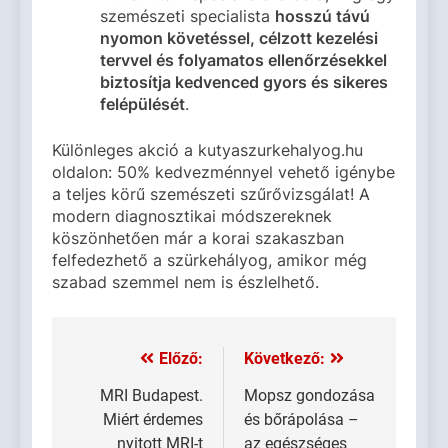
szemészeti specialista
hosszú távú
nyomon követéssel, célzott kezelési
tervvel és folyamatos ellenőrzésekkel
biztosítja kedvenced gyors és sikeres
felépülését
.
Különleges akció a kutyaszurkehalyog.hu
oldalon: 50% kedvezménnyel vehető igénybe
a teljes körű szemészeti szűrővizsgálat! A
modern diagnosztikai módszereknek
köszönhetően már a korai szakaszban
felfedezhető a szürkehályog, amikor még
szabad szemmel nem is észlelhető.
Előző:
Következő:
Bejegyzés
navigáció
MRI Budapest.
Mopsz gondozása
Miért érdemes
és bőrápolása –
nyitott MRI-t
az egészséges