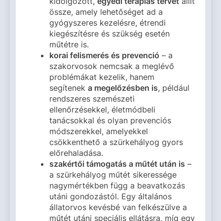
kidolgozott,
egyedi terápiás tervet
állít
össze, amely lehetőséget ad a
gyógyszeres kezelésre, étrendi
kiegészítésre és szükség esetén
műtétre is.
korai felismerés és prevenció
– a
szakorvosok nemcsak a meglévő
problémákat kezelik, hanem
segítenek
a megelőzésben is
, például
rendszeres szemészeti
ellenőrzésekkel, életmódbeli
tanácsokkal és olyan prevenciós
módszerekkel, amelyekkel
csökkenthető a szürkehályog gyors
előrehaladása.
szakértői támogatás a műtét után is
–
a szürkehályog műtét sikeressége
nagymértékben függ a beavatkozás
utáni gondozástól. Egy általános
állatorvos kevésbé van felkészülve a
műtét utáni speciális ellátásra, míg egy