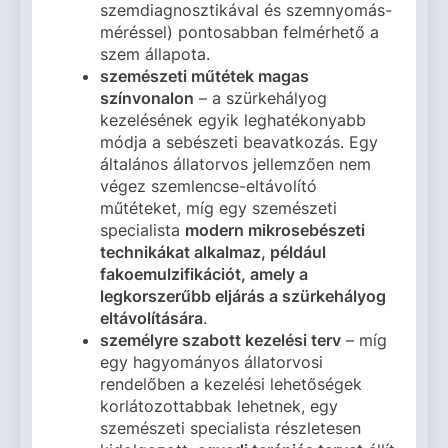
szemdiagnosztikával és szemnyomás-
méréssel) pontosabban felmérhető a
szem állapota.
szemészeti műtétek magas
színvonalon
– a szürkehályog
kezelésének egyik leghatékonyabb
módja a sebészeti beavatkozás. Egy
általános állatorvos jellemzően nem
végez szemlencse-eltávolító
műtéteket, míg egy szemészeti
specialista
modern mikrosebészeti
technikákat alkalmaz, például
fakoemulzifikációt, amely a
legkorszerűbb eljárás a szürkehályog
eltávolítására
.
személyre szabott kezelési terv
– míg
egy hagyományos állatorvosi
rendelőben a kezelési lehetőségek
korlátozottabbak lehetnek, egy
szemészeti specialista részletesen