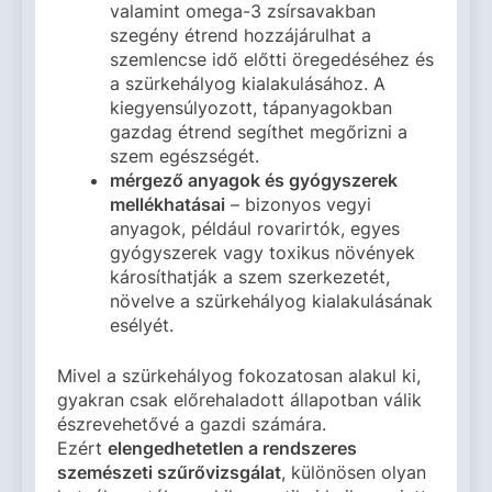
valamint omega-3 zsírsavakban
szegény étrend hozzájárulhat a
szemlencse idő előtti öregedéséhez és
a szürkehályog kialakulásához. A
kiegyensúlyozott, tápanyagokban
gazdag étrend segíthet megőrizni a
szem egészségét.
mérgező anyagok és gyógyszerek
mellékhatásai
– bizonyos vegyi
anyagok, például rovarirtók, egyes
gyógyszerek vagy toxikus növények
károsíthatják a szem szerkezetét,
növelve a szürkehályog kialakulásának
esélyét.
Mivel a szürkehályog fokozatosan alakul ki,
gyakran csak előrehaladott állapotban válik
észrevehetővé a gazdi számára.
Ezért
elengedhetetlen a rendszeres
szemészeti szűrővizsgálat
, különösen olyan