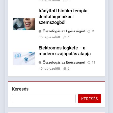
hónap ezelőtt
0
Irányított biofilm terápia
dentálhigiénikusi
szemszögből
Összefogás az Egészségért
9
hónap ezelőtt
0
Elektromos fogkefe – a
modern szájápolás alapja
Összefogás az Egészségért
11
hónap ezelőtt
0
Keresés
KERESÉS