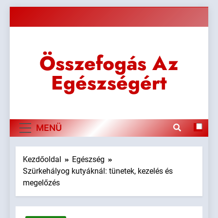
Ugrás
a
tartalomra
Összefogás Az
Egészségért
MENÜ
Kezdőoldal
Egészség
Szürkehályog kutyáknál: tünetek, kezelés és
megelőzés