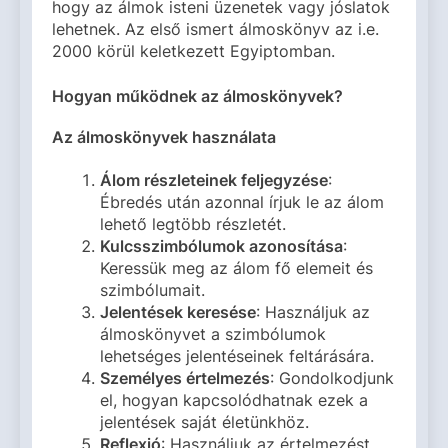
hogy az álmok isteni üzenetek vagy jóslatok
lehetnek. Az első ismert álmoskönyv az i.e.
2000 körül keletkezett Egyiptomban.
Hogyan működnek az álmoskönyvek?
Az álmoskönyvek használata
Álom részleteinek feljegyzése
:
Ébredés után azonnal írjuk le az álom
lehető legtöbb részletét.
Kulcsszimbólumok azonosítása
:
Keressük meg az álom fő elemeit és
szimbólumait.
Jelentések keresése
: Használjuk az
álmoskönyvet a szimbólumok
lehetséges jelentéseinek feltárására.
Személyes értelmezés
: Gondolkodjunk
el, hogyan kapcsolódhatnak ezek a
jelentések saját életünkhöz.
Reflexió
: Használjuk az értelmezést