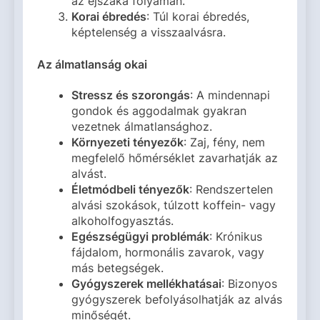
az éjszaka folyamán.
Korai ébredés
: Túl korai ébredés,
képtelenség a visszaalvásra.
Az álmatlanság okai
Stressz és szorongás
: A mindennapi
gondok és aggodalmak gyakran
vezetnek álmatlansághoz.
Környezeti tényezők
: Zaj, fény, nem
megfelelő hőmérséklet zavarhatják az
alvást.
Életmódbeli tényezők
: Rendszertelen
alvási szokások, túlzott koffein- vagy
alkoholfogyasztás.
Egészségügyi problémák
: Krónikus
fájdalom, hormonális zavarok, vagy
más betegségek.
Gyógyszerek mellékhatásai
: Bizonyos
gyógyszerek befolyásolhatják az alvás
minőségét.