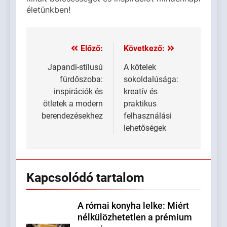
életünkben!
Előző:
Következő:
Bejegyzés
navigáció
Japandi-stílusú
A kötelek
fürdőszoba:
sokoldalúsága:
inspirációk és
kreatív és
ötletek a modern
praktikus
berendezésekhez
felhasználási
lehetőségek
Kapcsolódó tartalom
A római konyha lelke: Miért
nélkülözhetetlen a prémium