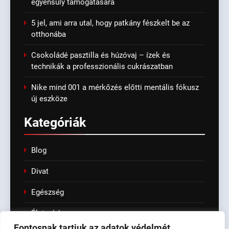
egyensúly támogatására
5 jel, ami arra utal, hogy patkány fészkelt be az
otthonába
Csokoládé pasztilla és húzóvaj – ízek és
technikák a professzionális cukrászatban
Nike mind 001 a mérkőzés előtti mentális fókusz
új eszköze
Kategóriák
Blog
Divat
Egészség
Életmód
Fontosnak tartjuk az adatok védelmét