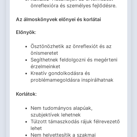
önreflexióra és személyes fejlődésre.
Az álmoskönyvek előnyei és korlátai
Előnyök
:
Ösztönözhetik az önreflexiót és az
önismeretet
Segíthetnek feldolgozni és megérteni
érzelmeinket
Kreatív gondolkodásra és
problémamegoldásra inspirálhatnak
Korlátok
:
Nem tudományos alapúak,
szubjektívek lehetnek
Túlzott támaszkodás rájuk félrevezető
lehet
Nem helyettesítik a szakmai