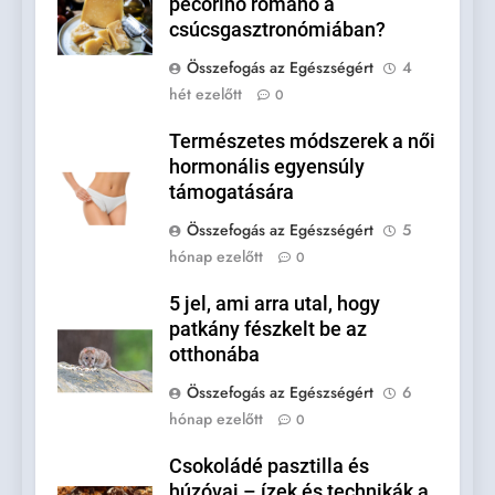
pecorino romano a
csúcsgasztronómiában?
Összefogás az Egészségért
4
hét ezelőtt
0
Természetes módszerek a női
hormonális egyensúly
támogatására
Összefogás az Egészségért
5
hónap ezelőtt
0
5 jel, ami arra utal, hogy
patkány fészkelt be az
otthonába
Összefogás az Egészségért
6
hónap ezelőtt
0
Csokoládé pasztilla és
húzóvaj – ízek és technikák a