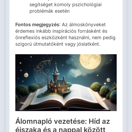
segítséget komoly pszichológiai
problémák esetén
Fontos megjegyzés
: Az álmoskönyveket
érdemes inkább inspirációs forrásként és
önreflexiós eszközként használni, nem pedig
szigorú útmutatóként vagy jóslatként.
Álomnapló vezetése: Híd az
éjszaka és a nappal között