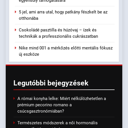
egyensúly támogatására
5 jel, ami arra utal, hogy patkány fészkelt be az
otthonába
Csokoládé pasztilla és húzóvaj – ízek és
technikák a professzionális cukrászatban
Nike mind 001 a mérkőzés előtti mentális fókusz
új eszköze
Legutóbbi
bejegyzések
A római konyha lelke: Miért nélkülözhetetlen a
prémium pecorino romano a
csúcsgasztronómiában?
Természetes módszerek a női hormonális