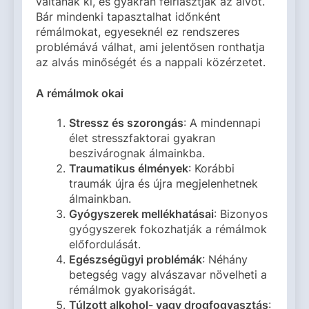
váltanak ki, és gyakran felriasztják az alvót.
Bár mindenki tapasztalhat időnként
rémálmokat, egyeseknél ez rendszeres
problémává válhat, ami jelentősen ronthatja
az alvás minőségét és a nappali közérzetet.
A rémálmok okai
Stressz és szorongás
: A mindennapi
élet stresszfaktorai gyakran
beszivárognak álmainkba.
Traumatikus élmények
: Korábbi
traumák újra és újra megjelenhetnek
álmainkban.
Gyógyszerek mellékhatásai
: Bizonyos
gyógyszerek fokozhatják a rémálmok
előfordulását.
Egészségügyi problémák
: Néhány
betegség vagy alvászavar növelheti a
rémálmok gyakoriságát.
Túlzott alkohol- vagy drogfogyasztás
: