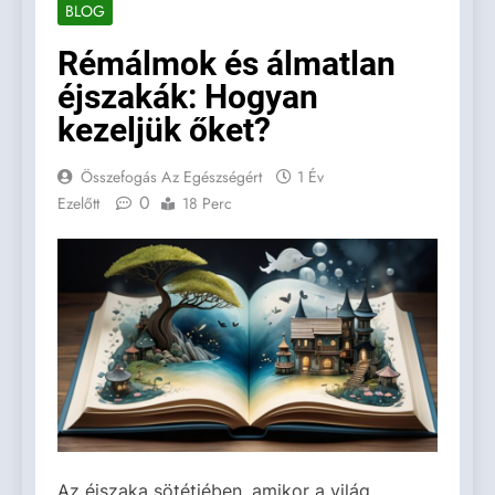
BLOG
Rémálmok és álmatlan
éjszakák: Hogyan
kezeljük őket?
Összefogás Az Egészségért
1 Év
0
Ezelőtt
18 Perc
Az éjszaka sötétjében, amikor a világ