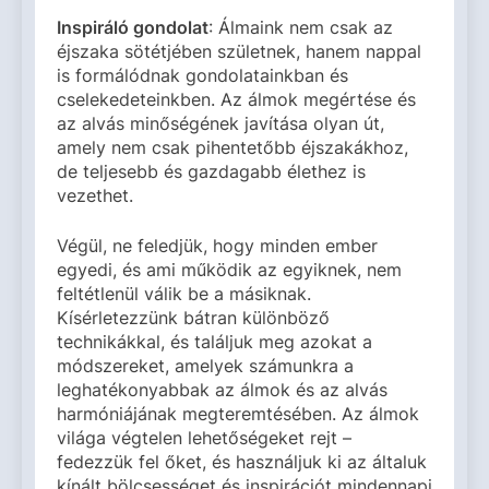
Inspiráló gondolat
: Álmaink nem csak az
éjszaka sötétjében születnek, hanem nappal
is formálódnak gondolatainkban és
cselekedeteinkben. Az álmok megértése és
az alvás minőségének javítása olyan út,
amely nem csak pihentetőbb éjszakákhoz,
de teljesebb és gazdagabb élethez is
vezethet.
Végül, ne feledjük, hogy minden ember
egyedi, és ami működik az egyiknek, nem
feltétlenül válik be a másiknak.
Kísérletezzünk bátran különböző
technikákkal, és találjuk meg azokat a
módszereket, amelyek számunkra a
leghatékonyabbak az álmok és az alvás
harmóniájának megteremtésében. Az álmok
világa végtelen lehetőségeket rejt –
fedezzük fel őket, és használjuk ki az általuk
kínált bölcsességet és inspirációt mindennapi