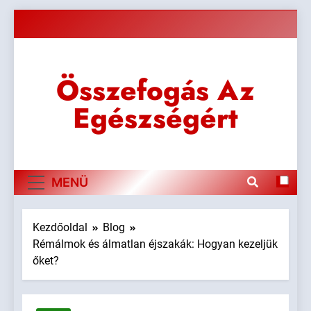
Ugrás
a
tartalomra
Összefogás Az
Egészségért
MENÜ
Kezdőoldal
Blog
Rémálmok és álmatlan éjszakák: Hogyan kezeljük
őket?