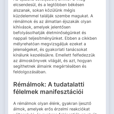
elcsendesül, és a legtöbben békésen
alszanak, sokan közülünk mégis
küzdelemmel találják szembe magukat. A
rémálmok és az álmatlan éjszakák olyan
kihívások, amelyek jelentősen
befolyásolhatják életminőségünket és
nappali teljesítményünket. Ebben a cikkben
mélyrehatóan megvizsgáljuk ezeket a
jelenségeket, és gyakorlati tanácsokat
kínálunk kezelésükre. Emellett felfedezzük
az álmoskönyvek világát, és azt, hogyan
segíthetnek álmaink megértésében és
feldolgozásában.
Rémálmok: A tudatalatti
félelmek manifesztációi
A rémálmok olyan élénk, gyakran ijesztő
álmok, amelyek erős érzelmi reakciókat