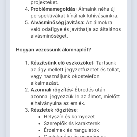
projekteket.
Problémamegoldás
: Álmaink néha új
perspektívákat kínálnak kihívásainkra.
Alvásminőség javítása
: Az álmokra
való odafigyelés javíthatja az általános
alvásminőséget.
Hogyan vezessünk álomnaplót?
Készítsünk elő eszközöket
: Tartsunk
az ágy mellett jegyzetfüzetet és tollat,
vagy használjunk okostelefon
alkalmazást.
Azonnali rögzítés
: Ébredés után
azonnal jegyezzük le az álmot, mielőtt
elhalványulna az emlék.
Részletek rögzítése
:
Helyszín és környezet
Szereplők és karakterek
Érzelmek és hangulatok
Cselekmény és események