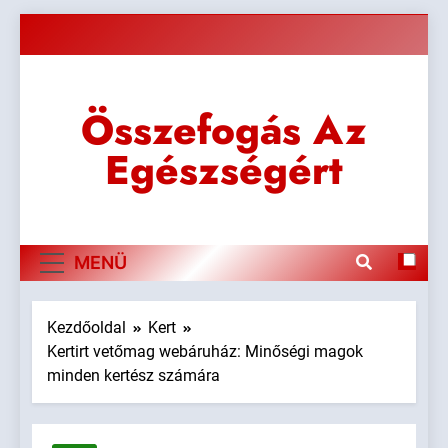
Ugrás
a
tartalomra
Összefogás Az
Egészségért
MENÜ
Kezdőoldal
Kert
Kertirt vetőmag webáruház: Minőségi magok
minden kertész számára