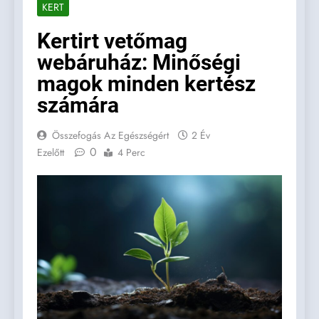
KERT
Kertirt vetőmag
webáruház: Minőségi
magok minden kertész
számára
Összefogás Az Egészségért
2 Év
0
Ezelőtt
4 Perc