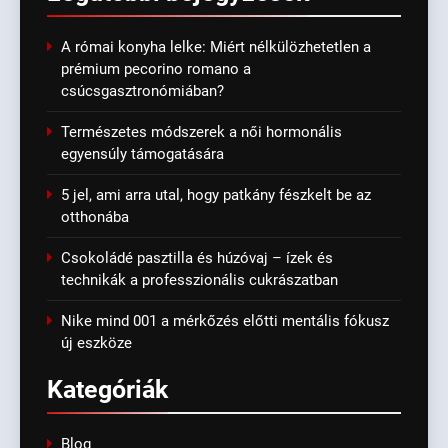
A római konyha lelke: Miért nélkülözhetetlen a
prémium pecorino romano a
csúcsgasztronómiában?
Természetes módszerek a női hormonális
egyensúly támogatására
5 jel, ami arra utal, hogy patkány fészkelt be az
otthonába
Csokoládé pasztilla és húzóvaj – ízek és
technikák a professzionális cukrászatban
Nike mind 001 a mérkőzés előtti mentális fókusz
új eszköze
Kategóriák
Blog