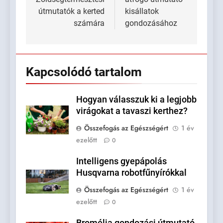
útmutatók a kerted
kisállatok
számára
gondozásához
Kapcsolódó tartalom
Hogyan válasszuk ki a legjobb
virágokat a tavaszi kerthez?
Összefogás az Egészségért
1 év
ezelőtt
0
Intelligens gyepápolás
Husqvarna robotfűnyírókkal
Összefogás az Egészségért
1 év
ezelőtt
0