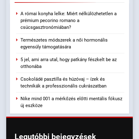
A római konyha lelke: Miért nélkülözhetetlen a
prémium pecorino romano a
csúcsgasztronómiában?
Természetes módszerek a női hormonális
egyensúly támogatására
5 jel, ami arra utal, hogy patkány fészkelt be az
otthonába
Csokoládé pasztilla és húzóvaj – ízek és
technikák a professzionális cukrászatban
Nike mind 001 a mérkőzés előtti mentális fókusz
új eszköze
Legutóbbi
bejegyzések