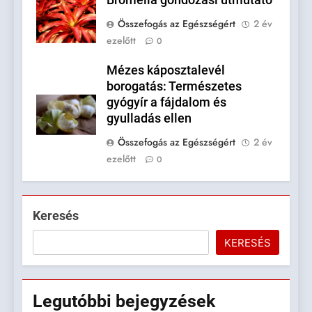
Bromélia gondozási útmutató
Összefogás az Egészségért
2 év
ezelőtt
0
Mézes káposztalevél
borogatás: Természetes
gyógyír a fájdalom és
gyulladás ellen
Összefogás az Egészségért
2 év
ezelőtt
0
Keresés
KERESÉS
Legutóbbi
bejegyzések