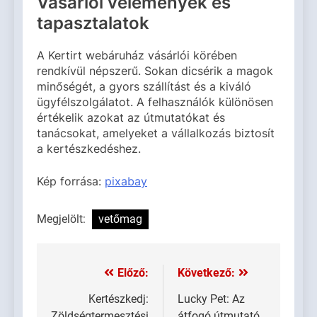
Vásárlói vélemények és
tapasztalatok
A Kertirt webáruház vásárlói körében
rendkívül népszerű. Sokan dicsérik a magok
minőségét, a gyors szállítást és a kiváló
ügyfélszolgálatot. A felhasználók különösen
értékelik azokat az útmutatókat és
tanácsokat, amelyeket a vállalkozás biztosít
a kertészkedéshez.
Kép forrása:
pixabay
Megjelölt:
vetőmag
Előző:
Következő:
Bejegyzés
navigáció
Kertészkedj:
Lucky Pet: Az
Zöldségtermesztési
átfogó útmutató