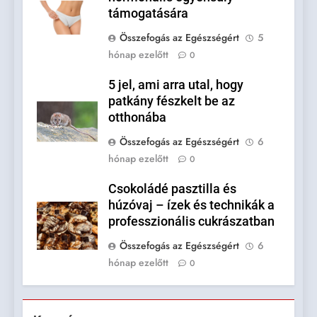
támogatására
Összefogás az Egészségért
5
hónap ezelőtt
0
5 jel, ami arra utal, hogy
patkány fészkelt be az
otthonába
Összefogás az Egészségért
6
hónap ezelőtt
0
Csokoládé pasztilla és
húzóvaj – ízek és technikák a
professzionális cukrászatban
Összefogás az Egészségért
6
hónap ezelőtt
0