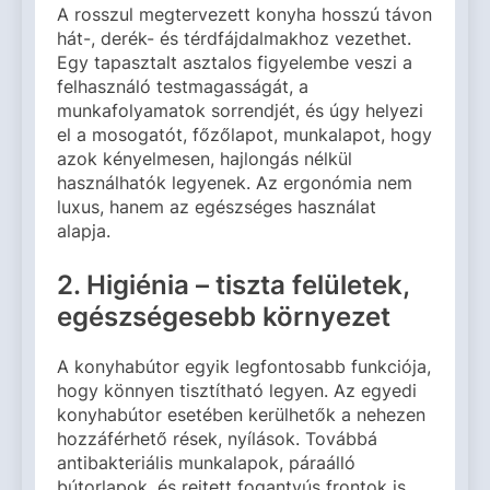
A rosszul megtervezett konyha hosszú távon
hát-, derék- és térdfájdalmakhoz vezethet.
Egy tapasztalt asztalos figyelembe veszi a
felhasználó testmagasságát, a
munkafolyamatok sorrendjét, és úgy helyezi
el a mosogatót, főzőlapot, munkalapot, hogy
azok kényelmesen, hajlongás nélkül
használhatók legyenek. Az ergonómia nem
luxus, hanem az egészséges használat
alapja.
2. Higiénia – tiszta felületek,
egészségesebb környezet
A konyhabútor egyik legfontosabb funkciója,
hogy könnyen tisztítható legyen. Az egyedi
konyhabútor esetében kerülhetők a nehezen
hozzáférhető rések, nyílások. Továbbá
antibakteriális munkalapok, páraálló
bútorlapok, és rejtett fogantyús frontok is