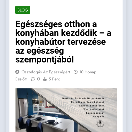
BLOG
Egészséges otthon a
konyhában kezdődik – a
konyhabútor tervezése
az egészség
szempontjából
Összefogás Az Egészségért
10 Hónap
0
Ezelőtt
5 Perc