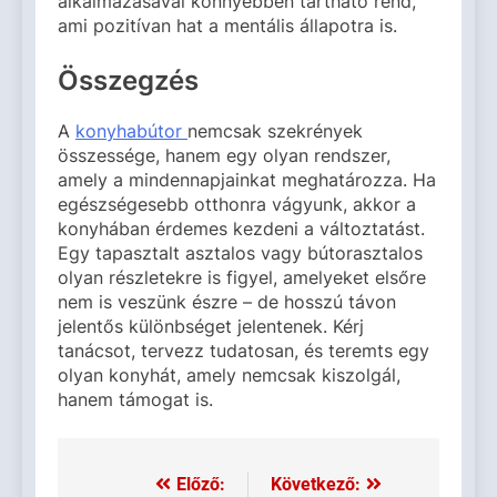
alkalmazásával könnyebben tartható rend,
ami pozitívan hat a mentális állapotra is.
Összegzés
A
konyhabútor
nemcsak szekrények
összessége, hanem egy olyan rendszer,
amely a mindennapjainkat meghatározza. Ha
egészségesebb otthonra vágyunk, akkor a
konyhában érdemes kezdeni a változtatást.
Egy tapasztalt asztalos vagy bútorasztalos
olyan részletekre is figyel, amelyeket elsőre
nem is veszünk észre – de hosszú távon
jelentős különbséget jelentenek. Kérj
tanácsot, tervezz tudatosan, és teremts egy
olyan konyhát, amely nemcsak kiszolgál,
hanem támogat is.
Előző:
Következő:
Bejegyzés