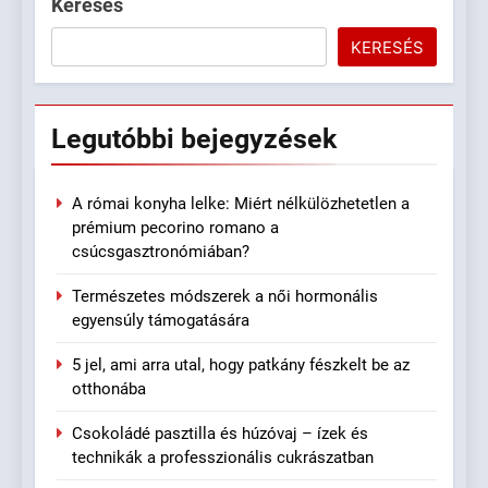
Keresés
KERESÉS
Legutóbbi
bejegyzések
A római konyha lelke: Miért nélkülözhetetlen a
prémium pecorino romano a
csúcsgasztronómiában?
Természetes módszerek a női hormonális
egyensúly támogatására
5 jel, ami arra utal, hogy patkány fészkelt be az
otthonába
Csokoládé pasztilla és húzóvaj – ízek és
technikák a professzionális cukrászatban