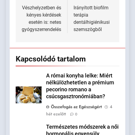
navigáció
Vészhelyzetben és
Irányított biofilm
kényes kérdések
terápia
esetén is: netes
dentálhigiénikusi
gyógyszerrendelés
szemszögből
Kapcsolódó tartalom
A római konyha lelke: Miért
nélkülözhetetlen a prémium
pecorino romano a
csúcsgasztronómiában?
Összefogás az Egészségért
4
hét ezelőtt
0
Természetes módszerek a női
hormonális egyensúly