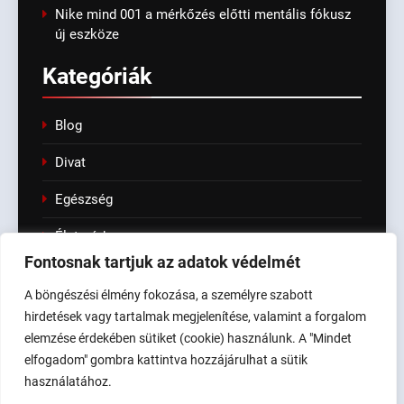
Nike mind 001 a mérkőzés előtti mentális fókusz
új eszköze
Kategóriák
Blog
Divat
Egészség
Életmód
Fontosnak tartjuk az adatok védelmét
Fashion
A böngészési élmény fokozása, a személyre szabott
Kert
hirdetések vagy tartalmak megjelenítése, valamint a forgalom
elemzése érdekében sütiket (cookie) használunk. A "Mindet
Tech & IT
elfogadom" gombra kattintva hozzájárulhat a sütik
használatához.
Linkek