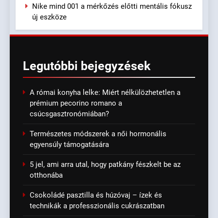
Nike mind 001 a mérkőzés előtti mentális fókusz
új eszköze
Legutóbbi
bejegyzések
A római konyha lelke: Miért nélkülözhetetlen a
prémium pecorino romano a
csúcsgasztronómiában?
Természetes módszerek a női hormonális
egyensúly támogatására
5 jel, ami arra utal, hogy patkány fészkelt be az
otthonába
Csokoládé pasztilla és húzóvaj – ízek és
technikák a professzionális cukrászatban