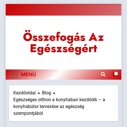
Ugrás
a
tartalomra
Összefogás Az
Egészségért
MENÜ
Kezdőoldal
Blog
Egészséges otthon a konyhában kezdődik – a
konyhabútor tervezése az egészség
szempontjából