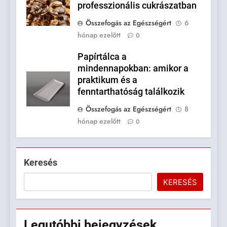
professzionális cukrászatban
Összefogás az Egészségért
6
hónap ezelőtt
0
Papírtálca a
mindennapokban: amikor a
praktikum és a
fenntarthatóság találkozik
Összefogás az Egészségért
8
hónap ezelőtt
0
Keresés
KERESÉS
Legutóbbi
bejegyzések