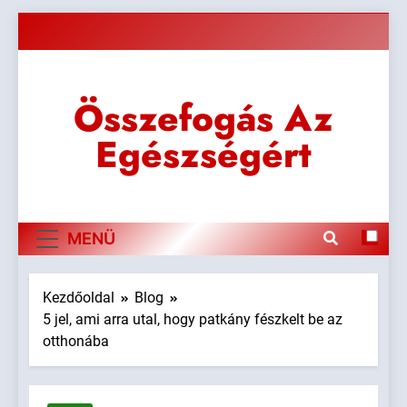
Ugrás
a
tartalomra
Összefogás Az
Egészségért
MENÜ
Kezdőoldal
Blog
5 jel, ami arra utal, hogy patkány fészkelt be az
otthonába