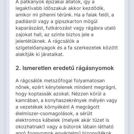
A patkányok éjszakai állatok, így a
legaktívabb időszakuk akkor kezdődik,
amikor mi pihenni térünk. Ha a falak felől, a
padlásról vagy a gipszkarton mögül
kaparászást, futkározást vagy rágásra utaló
zajokat hall, az szinte biztos jele a
jelenlétüknek. A rágcsálók a
szigetelőanyagok és a fa szerkezetek között
alakítják ki járataikat.
2. Ismeretlen eredetű rágásnyomok
A rágcsálók metszőfogai folyamatosan
nőnek, ezért kénytelenek mindent megrágni,
hogy koptassák azokat. Nézzen körül a
kamrában, a konyhaszekrények mélyén vagy
a vezetékek környékén! A megrágott
élelmiszer-csomagolások, a sérült
elektromos kábelek (melyek akár tüzet is
okozhatnak!) vagy a bútorok lábain látható
apró fognyomok egyértelmű bizonyítékok.