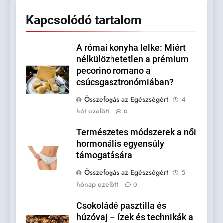
Kapcsolódó tartalom
A római konyha lelke: Miért
nélkülözhetetlen a prémium
pecorino romano a
csúcsgasztronómiában?
Összefogás az Egészségért
4
hét ezelőtt
0
Természetes módszerek a női
hormonális egyensúly
támogatására
Összefogás az Egészségért
5
hónap ezelőtt
0
Csokoládé pasztilla és
húzóvaj – ízek és technikák a