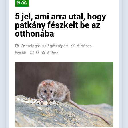
BLOG
5 jel, ami arra utal, hogy
patkány fészkelt be az
otthonába
Összefogás Az Egészségért
6 Hónap
0
Ezelőtt
6 Perc