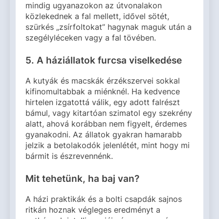
mindig ugyanazokon az útvonalakon
közlekednek a fal mellett, idővel sötét,
szürkés „zsírfoltokat” hagynak maguk után a
szegélyléceken vagy a fal tövében.
5. A háziállatok furcsa viselkedése
A kutyák és macskák érzékszervei sokkal
kifinomultabbak a miénknél. Ha kedvence
hirtelen izgatottá válik, egy adott falrészt
bámul, vagy kitartóan szimatol egy szekrény
alatt, ahová korábban nem figyelt, érdemes
gyanakodni. Az állatok gyakran hamarabb
jelzik a betolakodók jelenlétét, mint hogy mi
bármit is észrevennénk.
Mit tehetünk, ha baj van?
A házi praktikák és a bolti csapdák sajnos
ritkán hoznak végleges eredményt a