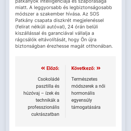
patkányok intelligenciája és szaporasága
miatt. A leggyorsabb és legbiztonságosabb
módszer a szakember hívása. Az SOS
Patkány csapata diszkrét megjelenéssel
(felirat nélküli autóval), 24 órán belüli
kiszállással és garanciával vállalja a
rágcsálók eltávolítását, hogy Ön újra
biztonságban érezhesse magát otthonában.
Előző:
Következő:
Bejegyzés
navigáció
Csokoládé
Természetes
pasztilla és
módszerek a női
húzóvaj – ízek és
hormonális
technikák a
egyensúly
professzionális
támogatására
cukrászatban