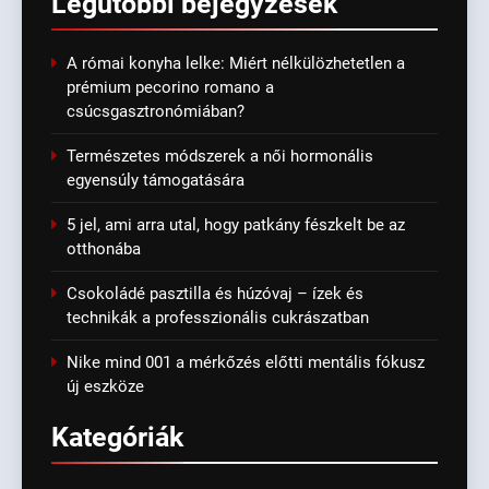
Legutóbbi
bejegyzések
A római konyha lelke: Miért nélkülözhetetlen a
prémium pecorino romano a
csúcsgasztronómiában?
Természetes módszerek a női hormonális
egyensúly támogatására
5 jel, ami arra utal, hogy patkány fészkelt be az
otthonába
Csokoládé pasztilla és húzóvaj – ízek és
technikák a professzionális cukrászatban
Nike mind 001 a mérkőzés előtti mentális fókusz
új eszköze
Kategóriák