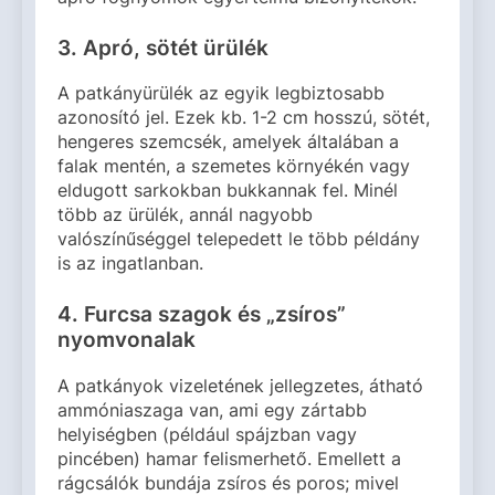
3. Apró, sötét ürülék
A patkányürülék az egyik legbiztosabb
azonosító jel. Ezek kb. 1-2 cm hosszú, sötét,
hengeres szemcsék, amelyek általában a
falak mentén, a szemetes környékén vagy
eldugott sarkokban bukkannak fel. Minél
több az ürülék, annál nagyobb
valószínűséggel telepedett le több példány
is az ingatlanban.
4. Furcsa szagok és „zsíros”
nyomvonalak
A patkányok vizeletének jellegzetes, átható
ammóniaszaga van, ami egy zártabb
helyiségben (például spájzban vagy
pincében) hamar felismerhető. Emellett a
rágcsálók bundája zsíros és poros; mivel