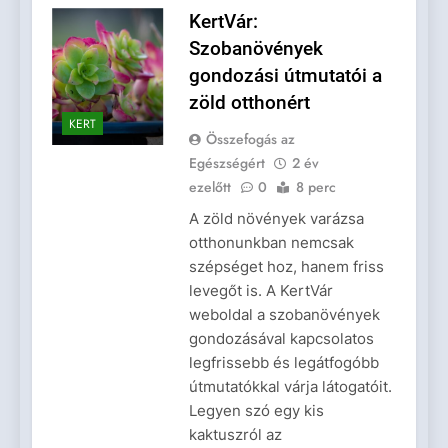
KertVár:
Szobanövények
gondozási útmutatói a
zöld otthonért
KERT
Összefogás az
Egészségért
2 év
ezelőtt
0
8 perc
A zöld növények varázsa
otthonunkban nemcsak
szépséget hoz, hanem friss
levegőt is. A KertVár
weboldal a szobanövények
gondozásával kapcsolatos
legfrissebb és legátfogóbb
útmutatókkal várja látogatóit.
Legyen szó egy kis
kaktuszról az