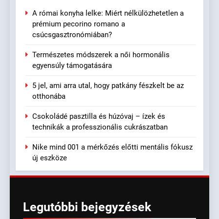
A római konyha lelke: Miért nélkülözhetetlen a
prémium pecorino romano a
csúcsgasztronómiában?
Természetes módszerek a női hormonális
egyensúly támogatására
5 jel, ami arra utal, hogy patkány fészkelt be az
otthonába
Csokoládé pasztilla és húzóvaj – ízek és
technikák a professzionális cukrászatban
Nike mind 001 a mérkőzés előtti mentális fókusz
új eszköze
Legutóbbi
bejegyzések