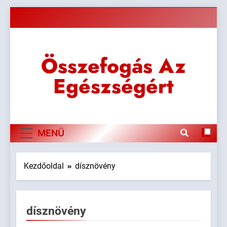
Ugrás
a
tartalomra
Összefogás Az
Egészségért
MENÜ
Kezdőoldal
dísznövény
dísznövény