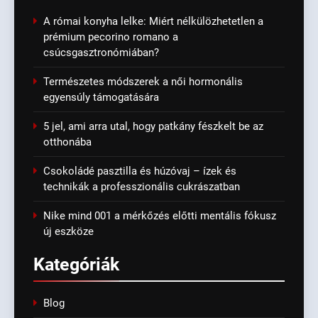
A római konyha lelke: Miért nélkülözhetetlen a
prémium pecorino romano a
csúcsgasztronómiában?
Természetes módszerek a női hormonális
egyensúly támogatására
5 jel, ami arra utal, hogy patkány fészkelt be az
otthonába
Csokoládé pasztilla és húzóvaj – ízek és
technikák a professzionális cukrászatban
Nike mind 001 a mérkőzés előtti mentális fókusz
új eszköze
Kategóriák
Blog