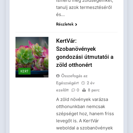
Ismerd meg zöldségeinket,
tanulj azok termesztéséről
és…
Részletek
KertVár:
Szobanövények
gondozási útmutatói a
zöld otthonért
KERT
Összefogás az
Egészségért
2 év
ezelőtt
0
8 perc
A zöld növények varázsa
otthonunkban nemcsak
szépséget hoz, hanem friss
levegőt is. A KertVár
weboldal a szobanövények