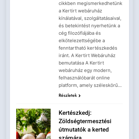
cikkben megismerkedhetünk
a Kertirt webáruház
kínálatával, szolgáltatásaival,
és betekintést nyerhetünk a
cég filozófiájába és
elkötelezettségébe a
fenntartható kertészkedés
iránt. A Kertirt Webáruház
bemutatása A Kertirt
webáruház egy modern,
felhasználóbarát online
platform, amely széleskörű…
Részletek
Kertészkedj:
Zöldségtermesztési
útmutatók a kerted
számára