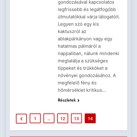
gondozásával kapcsolatos
legfrissebb és legátfogóbb
útmutatókkal várja látogatóit.
Legyen szó egy kis
kaktuszról az
ablakpárkányon vagy egy
hatalmas pálmáról a
nappaliban, nálunk mindenki
megtalálja a szükséges
tippeket és trükköket a
növényei gondozásához. A
megfelelő fény és
hőmérséklet kritikus…
Részletek
1
…
12
13
14