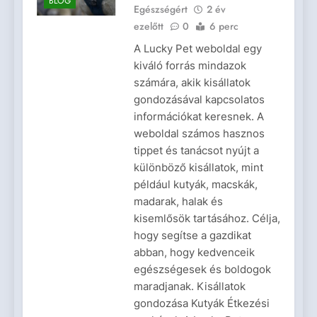
BLOG
Egészségért
2 év
ezelőtt
0
6 perc
A Lucky Pet weboldal egy
kiváló forrás mindazok
számára, akik kisállatok
gondozásával kapcsolatos
információkat keresnek. A
weboldal számos hasznos
tippet és tanácsot nyújt a
különböző kisállatok, mint
például kutyák, macskák,
madarak, halak és
kisemlősök tartásához. Célja,
hogy segítse a gazdikat
abban, hogy kedvenceik
egészségesek és boldogok
maradjanak. Kisállatok
gondozása Kutyák Étkezési