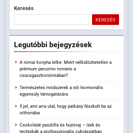
Keresés
KERESÉS
Legutóbbi
bejegyzések
A római konyha lelke: Miért nélkülözhetetlen a
prémium pecorino romano a
csúcsgasztronómiában?
Természetes módszerek a női hormonális
egyensúly támogatására
5 jel, ami arra utal, hogy patkány fészkelt be az
otthonába
Csokoládé pasztilla és húzóvaj – ízek és
technikák a professzionális cukrászatban