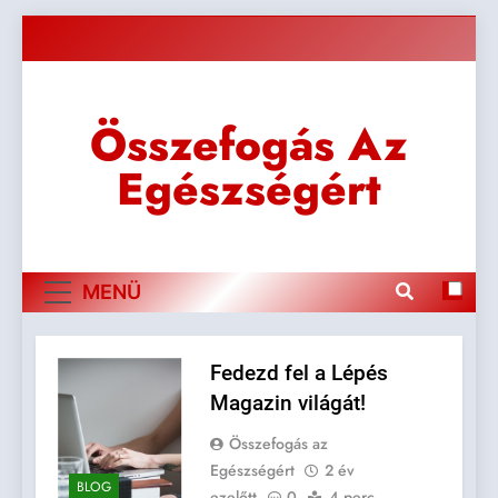
Ugrás
a
tartalomra
Összefogás Az
Egészségért
MENÜ
Fedezd fel a Lépés
Magazin világát!
Összefogás az
Egészségért
2 év
BLOG
ezelőtt
0
4 perc