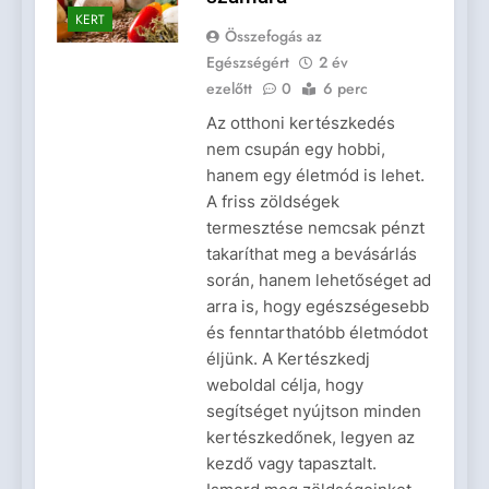
KERT
Összefogás az
Egészségért
2 év
ezelőtt
0
6 perc
Az otthoni kertészkedés
nem csupán egy hobbi,
hanem egy életmód is lehet.
A friss zöldségek
termesztése nemcsak pénzt
takaríthat meg a bevásárlás
során, hanem lehetőséget ad
arra is, hogy egészségesebb
és fenntarthatóbb életmódot
éljünk. A Kertészkedj
weboldal célja, hogy
segítséget nyújtson minden
kertészkedőnek, legyen az
kezdő vagy tapasztalt.