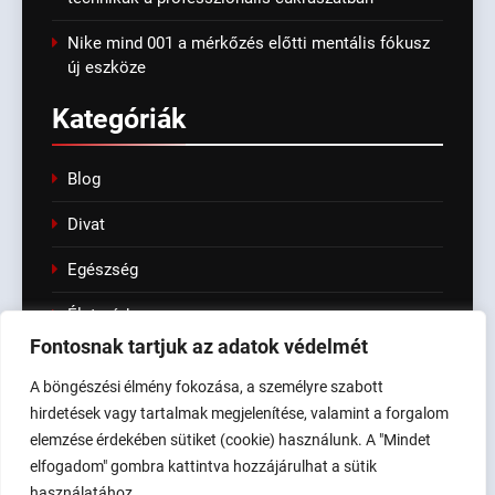
Nike mind 001 a mérkőzés előtti mentális fókusz
új eszköze
Kategóriák
Blog
Divat
Egészség
Életmód
Fontosnak tartjuk az adatok védelmét
Fashion
A böngészési élmény fokozása, a személyre szabott
Kert
hirdetések vagy tartalmak megjelenítése, valamint a forgalom
elemzése érdekében sütiket (cookie) használunk. A "Mindet
Tech & IT
elfogadom" gombra kattintva hozzájárulhat a sütik
használatához.