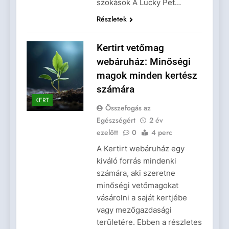
szokások A Lucky Pet…
Részletek
Kertirt vetőmag
webáruház: Minőségi
magok minden kertész
számára
KERT
Összefogás az
Egészségért
2 év
ezelőtt
0
4 perc
A Kertirt webáruház egy
kiváló forrás mindenki
számára, aki szeretne
minőségi vetőmagokat
vásárolni a saját kertjébe
vagy mezőgazdasági
területére. Ebben a részletes