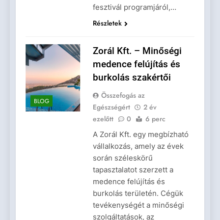
fesztivál programjáról,…
Részletek
Zorál Kft. – Minőségi
medence felújítás és
burkolás szakértői
Összefogás az
BLOG
Egészségért
2 év
ezelőtt
0
6 perc
A Zorál Kft. egy megbízható
vállalkozás, amely az évek
során széleskörű
tapasztalatot szerzett a
medence felújítás és
burkolás területén. Cégük
tevékenységét a minőségi
szolgáltatások, az